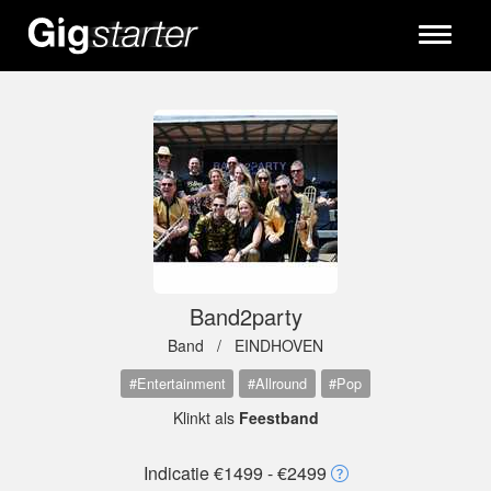
Toggle
navigati
Band2party
Band /
EINDHOVEN
#Entertainment
#Allround
#Pop
Klinkt als
Feestband
Indicatie €1499 - €2499