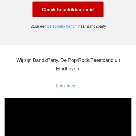
Check beschikbaarheid
Stuur een
persoonlijk bericht
naar Band2party
Wij zijn Band2Party. De Pop/Rock/Feestband uit
Eindhoven.
In 2023 werd de band opgericht door onze drummer
Mark en onze voormalige gitarist.
We zijn een grote band (11 muzikanten op het
podium en een eigen geluidsman). Naast een
drummer, bassist, gitarist, toetsenist, zanger en