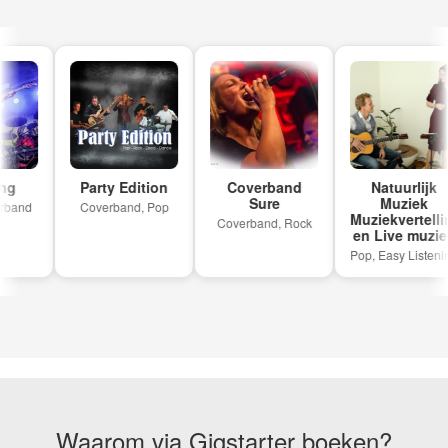
g
Party Edition
Coverband
Natuurlijk
Sure
Muziek
band
Coverband, Pop
Muziekvertellin
Coverband, Rock
en Live muziek
Pop, Easy Listenin
Waarom via Gigstarter boeken?