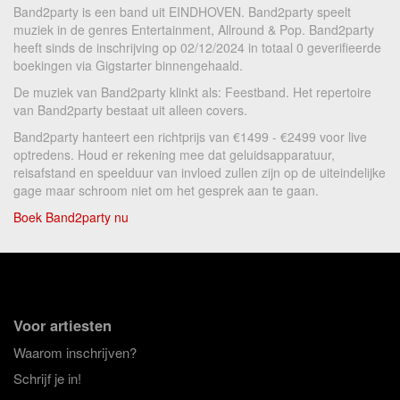
Band2party is een band uit EINDHOVEN. Band2party speelt
muziek in de genres Entertainment, Allround & Pop. Band2party
heeft sinds de inschrijving op 02/12/2024 in totaal 0 geverifieerde
boekingen via Gigstarter binnengehaald.
De muziek van Band2party klinkt als: Feestband. Het repertoire
van Band2party bestaat uit alleen covers.
Band2party hanteert een richtprijs van €1499 - €2499 voor live
optredens. Houd er rekening mee dat geluidsapparatuur,
reisafstand en speelduur van invloed zullen zijn op de uiteindelijke
gage maar schroom niet om het gesprek aan te gaan.
Boek Band2party nu
Voor artiesten
Waarom inschrijven?
Schrijf je in!