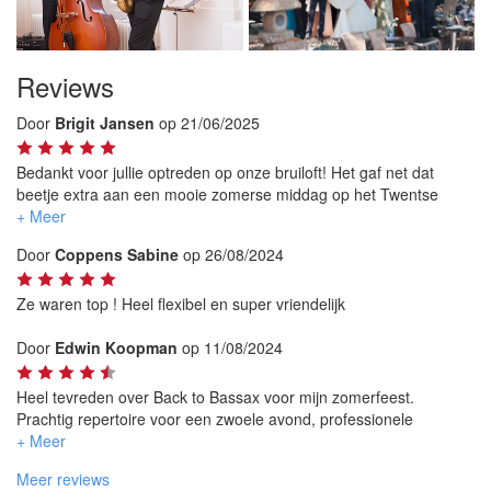
Reviews
Door
Brigit Jansen
op 21/06/2025
Bedankt voor jullie optreden op onze bruiloft! Het gaf net dat
beetje extra aan een mooie zomerse middag op het Twentse
platteland 😉. Makkelijk in contact, betrouwbaar, aanrader!
Door
Coppens Sabine
op 26/08/2024
Ze waren top ! Heel flexibel en super vriendelijk
Door
Edwin Koopman
op 11/08/2024
Heel tevreden over Back to Bassax voor mijn zomerfeest.
Prachtig repertoire voor een zwoele avond, professionele
muzikanten, en goed evenwicht tussen aanwezig zijn en op de
achtergrond blijven. Contact is relaxed, mooi op tijd aanwezig. En
Meer reviews
ze denken mee over wat beste plek is om te staan, flexibel als er