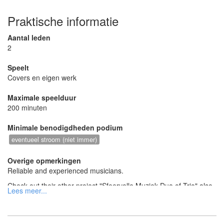
wat verandert.
Praktische informatie
Aantal leden
2
Speelt
Covers en eigen werk
Maximale speelduur
200 minuten
Minimale benodigdheden podium
eventueel stroom (niet immer)
Overige opmerkingen
Reliable and experienced musicians.
Check out their other project "Sfeervolle Muziek Duo of Trio" also
on gigstarter.nl for more media!