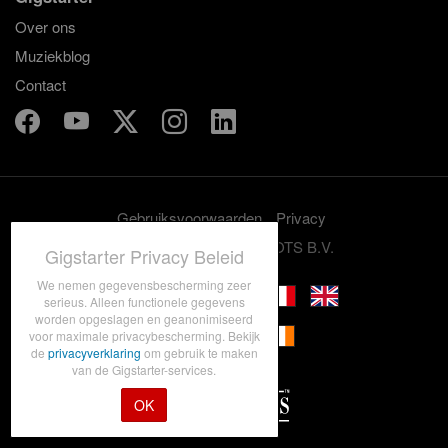
Over ons
Muziekblog
Contact
Gebruiksvoorwaarden
Privacy
© 2012-2026 GRASSROOTS B.V.
Gigstarter Privacy Beleid
We nemen gegevensbescherming zeer
serieus. Alleen functionele gegevens
worden opgeslagen en geanonimiseerd
voor maximale privacybescherming. Bekijk
de
privacyverklaring
om gebruik te maken
van de Gigstarter-services.
OK