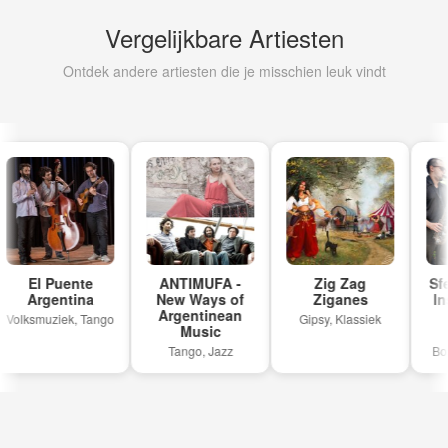
Vergelijkbare Artiesten
Ontdek andere artiesten die je misschien leuk vindt
El Puente
ANTIMUFA -
Zig Zag
Sfee
Argentina
New Ways of
Ziganes
Ins
Argentinean
Volksmuziek, Tango
Gipsy, Klassiek
Music
z
Tango, Jazz
Boss