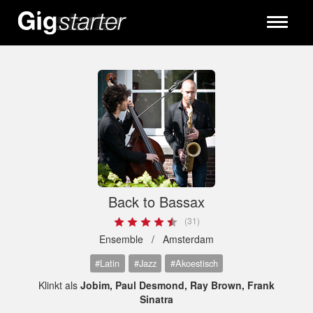
Toggle
navigati
Back to Bassax
(31)
Ensemble /
Amsterdam
#Latin
#Jazz
#Akoestisch
Klinkt als
Jobim, Paul Desmond, Ray Brown, Frank
Sinatra