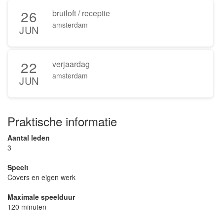
26
bruiloft / receptie
amsterdam
JUN
22
verjaardag
amsterdam
JUN
Praktische informatie
Aantal leden
3
Speelt
Covers en eigen werk
Maximale speelduur
120 minuten