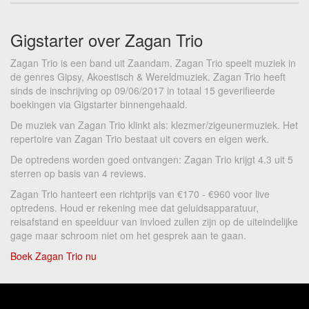
Gigstarter over Zagan Trio
Zagan Trio is een band uit Zaandam. Zagan Trio speelt muziek in
de genres Gipsy, Akoestisch & Wereldmuziek. Zagan Trio heeft
sinds de inschrijving op 09/06/2017 in totaal 15 geverifieerde
boekingen via Gigstarter binnengehaald.
De muziek van Zagan Trio klinkt als: klezmer/zigeunermuziek. Het
repertoire van Zagan Trio bestaat uit covers en eigen werk.
De optredens worden goed ontvangen: Zagan Trio krijgt 4.3 uit 5
sterren op basis van 4 reviews.
Zagan Trio hanteert een richtprijs van €170 - €960 voor live
optredens. Houd er rekening mee dat geluidsapparatuur,
reisafstand en speelduur van invloed zullen zijn op de uiteindelijke
gage maar schroom niet om het gesprek aan te gaan.
Boek Zagan Trio nu