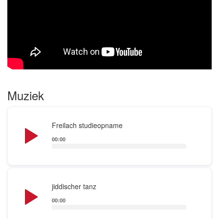
Muziek
Audio
Freilach studieopname
Player
00:00
Audio
jiddischer tanz
Player
00:00