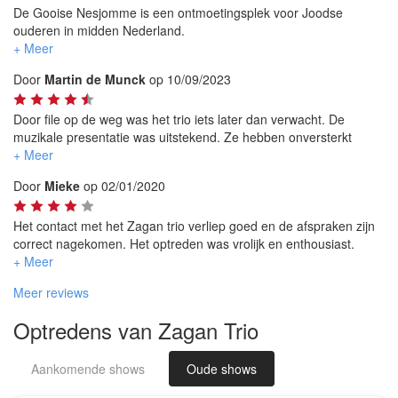
De Gooise Nesjomme is een ontmoetingsplek voor Joodse
ouderen in midden Nederland.
Dit jaar werd onze Chanuka-viering opgeluisterd door het Zagan
Trio.
Door
Martin de Munck
op 10/09/2023
Hun optreden maakte onze Chanoeka-viering extra feestelijk.
Ze paste zelfs hun optreed-tijden aan aan onze behoefte.
Hun optreden sloot ook goed aan bij de sfeer van onze groep.
Door file op de weg was het trio iets later dan verwacht. De
muzikale presentatie was uitstekend. Ze hebben onversterkt
gespeeld en dat klonk geweldig. Hun bijdrage aan de
feestvreugde op de trouwreceptie werd geweldig gewaardeerd
Door
Mieke
op 02/01/2020
door onze dochter en schoonzoon en hun gasten.
Van harte aanbevolen!!
Het contact met het Zagan trio verliep goed en de afspraken zijn
correct nagekomen. Het optreden was vrolijk en enthousiast.
Helaas was er af en toe wel wat kritiek op het samenspel van de
muzikanten dat niet altijd even harmonieus klonk. Al met al was
Meer reviews
het toch een heel geslaagde avond.
Optredens van Zagan Trio
Aankomende shows
Oude shows