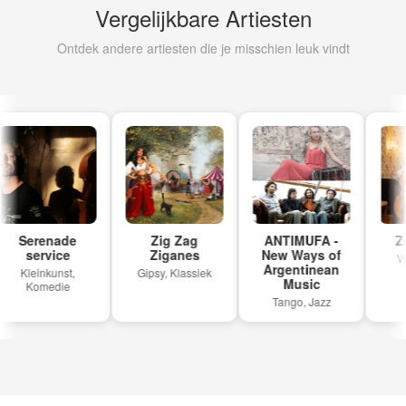
Vergelijkbare Artiesten
Ontdek andere artiesten die je misschien leuk vindt
Serenade
Zig Zag
ANTIMUFA -
Zag
service
Ziganes
New Ways of
Vol
Argentinean
K
Kleinkunst,
Gipsy, Klassiek
Music
Komedie
Tango, Jazz