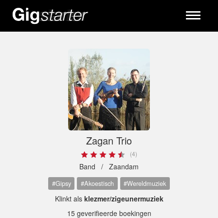
Toggle
navigati
Zagan Trio
(4)
Band /
Zaandam
#Gipsy
#Akoestisch
#Wereldmuziek
Klinkt als
klezmer/zigeunermuziek
15 geverifieerde boekingen