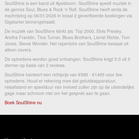
SoulShine is een band uit Apeldoorn. SoulShine speelt muziek in
de genres Soul, Blues & Rock 'n Roll. SoulShine heeft sinds de
inschrijving op 06/01/2026 in totaal 2 geverifieerde boekingen via
Gigstarter binnengehaald.
De muziek van SoulShine klinkt als: Top 2000, Elvis Presley,
Aretha Franklin, Tina Turner, Blues Brothers, Lionel Richie, Tom
Jones, Stevie Wonder. Het repertoire van SoulShine bestaat uit
alleen covers.
De optredens worden goed ontvangen: SoulShine krijgt 5.0 uit 5
sterren op basis van 2 reviews.
SoulShine hanteert een richtprijs van €995 - €1495 voor live
optredens. Houd er rekening mee dat geluidsapparatuur,
reisafstand en speelduur van invloed zullen zijn op de uiteindelijke
gage maar schroom niet om het gesprek aan te gaan.
Boek SoulShine nu