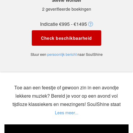
Stevie Wonder
2 geverifieerde boekingen
Indicatie €995 - €1495
Check beschikbaarheid
Stuur een
persoonlijk bericht
naar SoulShine
Toe aan een feestje of gewoon zin in een avondje
lekkere muziek? Bereid je voor op een avond vol
tijdloze klassiekers en meezingers! SoulShine staat
garant voor een onvergetelijke ervaring!
Maak kennis met SoulShine, vijf gepassioneerde