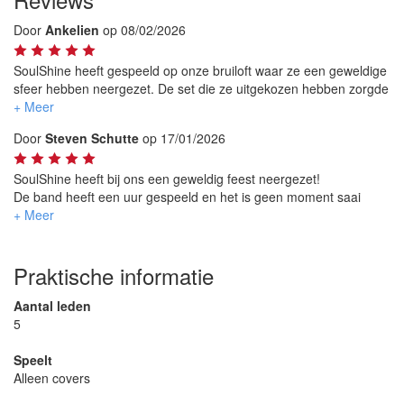
Door
Ankelien
op 08/02/2026
SoulShine heeft gespeeld op onze bruiloft waar ze een geweldige
sfeer hebben neergezet. De set die ze uitgekozen hebben zorgde
voor een fijne overgang van borrelen naar een swingende avond.
Onze bruiloft was bij ons thuis achter op een weiland, niet de
Door
Steven Schutte
op 17/01/2026
makkelijkste locatie voor een band maar ze hebben zonder te dag
te verstoren alles rustig op gebouwd. Heel veel dank voor alle
band leden hiervoor! Wij kijken terug op een prachtige dag die
SoulShine heeft bij ons een geweldig feest neergezet!
swingend is afgesloten dankzij SoulShine!
De band heeft een uur gespeeld en het is geen moment saai
geweest. Een aaneenschakeling van meezingers, klappers,
klassiekers en danskneiters zorgden voor een sfeer waarbij jong
tot oud zich vermaakten. De band was strak, zuiver en de leden
beheersen hun instrument tot in hun vingertoppen. Zeker een
Praktische informatie
aanrader!
Aantal leden
Verder verliep de communicatie met de band zeer soepel. Ze
5
waren op tijd, flexibel en begripvol voor een enkele verandering.
Al met al een positieve ervaring met SoulShine!
Speelt
Alleen covers