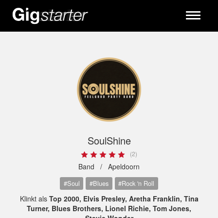
Toggle
navigati
SoulShine
(2)
Band /
Apeldoorn
#Soul
#Blues
#Rock 'n Roll
Klinkt als
Top 2000, Elvis Presley, Aretha Franklin, Tina
Turner, Blues Brothers, Lionel Richie, Tom Jones,