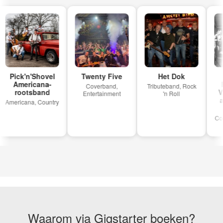
Pick'n'Shovel
Twenty Five
Het Dok
Americana-
M
Coverband,
Tributeband, Rock
rootsband
VA
Entertainment
'n Roll
aa
Americana, Country
Cove
Waarom via Gigstarter boeken?