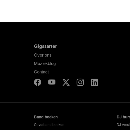
Gigstarter
Over ons
Muziekblog
Contact
Band boeken
DJ hur
Coverband boeken
DJ Ams