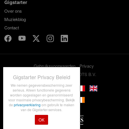
Gigstarter
Over ons
Muziekblog
Contact
Gebruiksvoorwaarden
Privacy
© 2012-2026 GRASSROOTS B.V.
Gigstarter Privacy Beleid
We nemen gegevensbescherming zeer
serieus. Alleen functionele gegevens
worden opgeslagen en geanonimiseerd
voor maximale privacybescherming. Bekijk
de
privacyverklaring
om gebruik te maken
van de Gigstarter-services.
OK