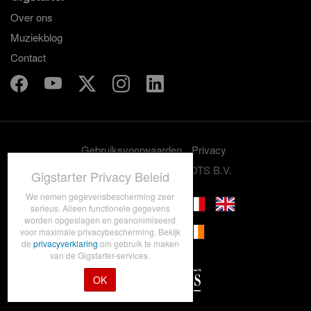
Over ons
Muziekblog
Contact
Gebruiksvoorwaarden
Privacy
© 2012-2026 GRASSROOTS B.V.
Gigstarter Privacy Beleid
We nemen gegevensbescherming zeer
serieus. Alleen functionele gegevens
worden opgeslagen en geanonimiseerd
voor maximale privacybescherming. Bekijk
de
privacyverklaring
om gebruik te maken
van de Gigstarter-services.
OK