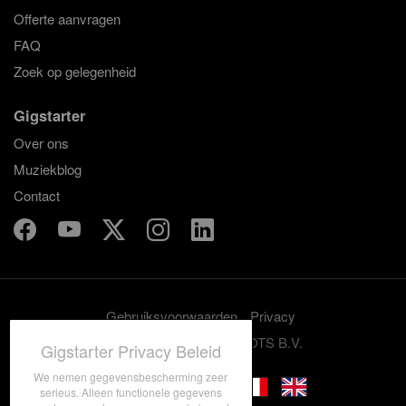
Offerte aanvragen
FAQ
Zoek op gelegenheid
Gigstarter
Over ons
Muziekblog
Contact
Gebruiksvoorwaarden
Privacy
© 2012-2026 GRASSROOTS B.V.
Gigstarter Privacy Beleid
We nemen gegevensbescherming zeer
serieus. Alleen functionele gegevens