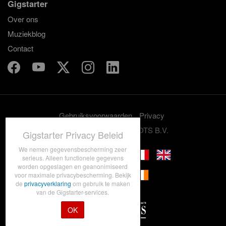
Gigstarter
Over ons
Muziekblog
Contact
Gebruiksvoorwaarden
Privacy
© 2012-2026 GRASSROOTS B.V.
Gigstarter Privacy Beleid
We nemen gegevensbescherming zeer
serieus. Alleen functionele gegevens
worden opgeslagen en geanonimiseerd
voor maximale privacybescherming. Bekijk
de
privacyverklaring
om gebruik te maken
van de Gigstarter-services.
OK