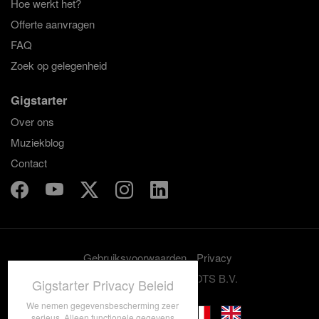
Hoe werkt het?
Offerte aanvragen
FAQ
Zoek op gelegenheid
Gigstarter
Over ons
Muziekblog
Contact
Gebruiksvoorwaarden
Privacy
© 2012-2026 GRASSROOTS B.V.
Gigstarter Privacy Beleid
We nemen gegevensbescherming zeer
serieus. Alleen functionele gegevens