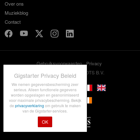
Over ons
Muziekblog
Contact
Gebruiksvoorwaarden
Privacy
© 2012-2026 GRASSROOTS B.V.
Gigstarter Privacy Beleid
We nemen gegevensbescherming zeer
serieus. Alleen functionele gegevens
worden opgeslagen en geanonimiseerd
voor maximale privacybescherming. Bekijk
de
privacyverklaring
om gebruik te maken
van de Gigstarter-services.
OK