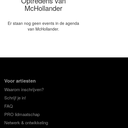
Optredens van
McHollander
Er staan nog geen events in de agenda
van McHollander.
Voor artiesten
Waarom inschrijven?
Schrijf je in!
FAQ
PRO lidmaatschap
Netwerk & ontwikkeling