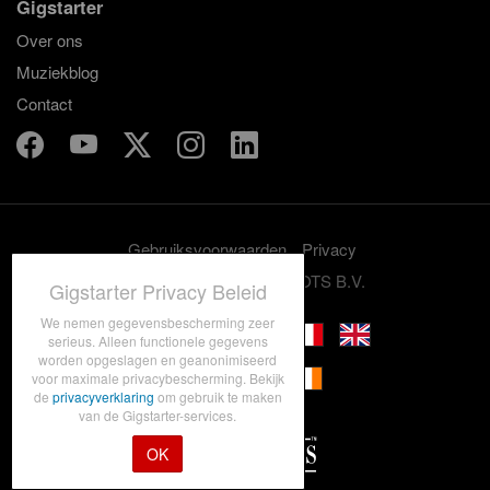
Gigstarter
Over ons
Muziekblog
Contact
Gebruiksvoorwaarden
Privacy
© 2012-2026 GRASSROOTS B.V.
Gigstarter Privacy Beleid
We nemen gegevensbescherming zeer
serieus. Alleen functionele gegevens
worden opgeslagen en geanonimiseerd
voor maximale privacybescherming. Bekijk
de
privacyverklaring
om gebruik te maken
van de Gigstarter-services.
OK