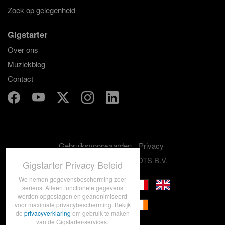
Zoek op gelegenheid
Gigstarter
Over ons
Muziekblog
Contact
Gebruiksvoorwaarden
Privacy
© 2012-2026 GRASSROOTS B.V.
Gigstarter Privacy Beleid
We nemen gegevensbescherming zeer
serieus. Alleen functionele gegevens
worden opgeslagen en geanonimiseerd
voor maximale privacybescherming. Bekijk
de
privacyverklaring
om gebruik te maken
van de Gigstarter-services.