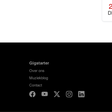
D
Gigstarter
Over ons
Muziekblog
Contact