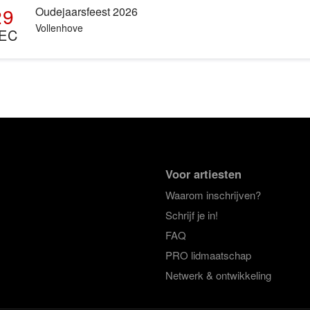
29
Oudejaarsfeest 2026
Vollenhove
EC
Voor artiesten
Waarom inschrijven?
Schrijf je in!
FAQ
PRO lidmaatschap
Netwerk & ontwikkeling