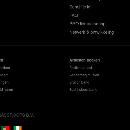
Schrijf je in!
FAQ
PRO lidmaatschap
Netwerk & ontwikkeling
en
Artiesten boeken
terdam
Festival artiest
erdam
Verjaardag muziek
ingen
Bruiloft band
 DJ huren
Bedrijfsfeest band
GRASSROOTS B.V.