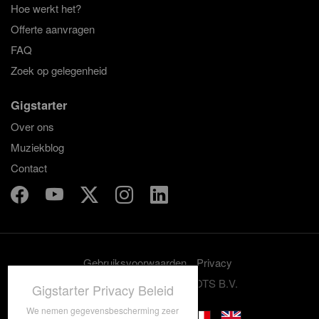
Hoe werkt het?
Offerte aanvragen
FAQ
Zoek op gelegenheid
Gigstarter
Over ons
Muziekblog
Contact
Gebruiksvoorwaarden
Privacy
© 2012-2026 GRASSROOTS B.V.
Gigstarter Privacy Beleid
We nemen gegevensbescherming zeer