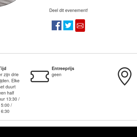
Deel dit evenement!
Tijd
Entreeprijs
er zijn drie
geen
tijden. Elke
set duurt
een half
uur 13:30 /
15:00 /
16:30