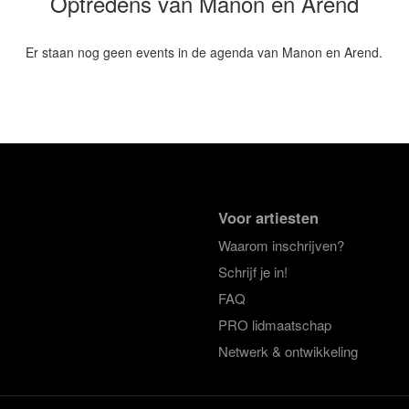
Optredens van Manon en Arend
Er staan nog geen events in de agenda van Manon en Arend.
Voor artiesten
Waarom inschrijven?
Schrijf je in!
FAQ
PRO lidmaatschap
Netwerk & ontwikkeling