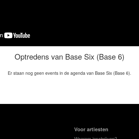
Optredens van Base Six (Base 6)
Er staan nog geen events in de agenda van Base Six (Base 6).
Voor artiesten
Waarom inschrijven?