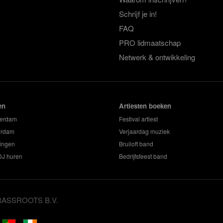
Schrijf je in!
FAQ
PRO lidmaatschap
Netwerk & ontwikkeling
en
Artiesten boeken
terdam
Festival artiest
erdam
Verjaardag muziek
ingen
Bruiloft band
 DJ huren
Bedrijfsfeest band
GRASSROOTS B.V.