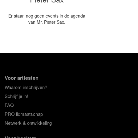
Er staan nog geen events in de agenda
van Mr. Pieter Sax.
Voor artiesten
Waarom inschrijven?
Schrijf je in!
FAQ
PRO lidmaatschap
Netwerk & ontwikkeling
Voor boekers