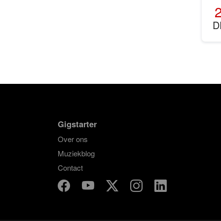
D
Gigstarter
Over ons
Muziekblog
Contact