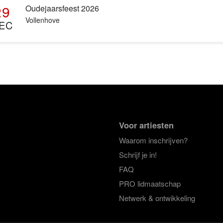
29
Oudejaarsfeest 2026
Vollenhove
EC
Voor artiesten
Waarom inschrijven?
Schrijf je in!
FAQ
PRO lidmaatschap
Netwerk & ontwikkeling