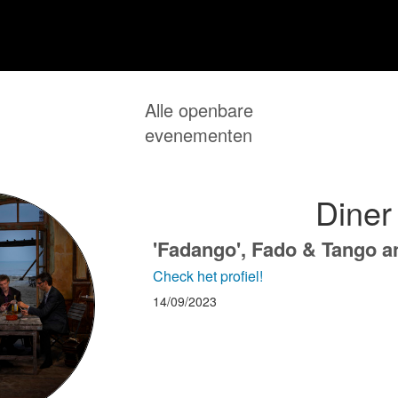
Alle openbare
evenementen
Diner
'Fadango', Fado & Tango a
Check het profiel!
14/09/2023