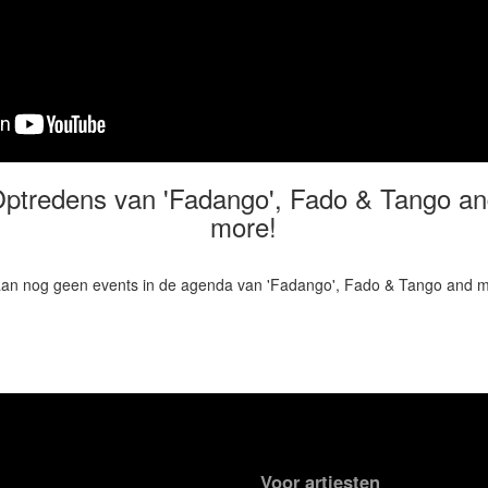
ptredens van 'Fadango', Fado & Tango a
more!
aan nog geen events in de agenda van 'Fadango', Fado & Tango and m
Voor artiesten