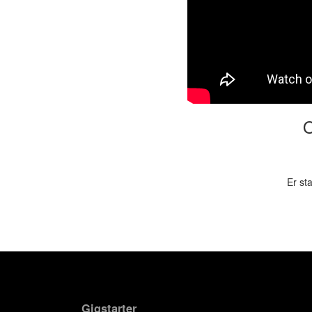
O
Er st
Gigstarter