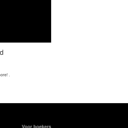
nd
ore! .
Voor boekers