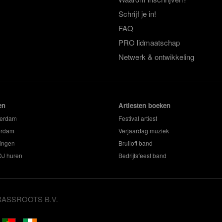
Schrijf je in!
FAQ
PRO lidmaatschap
Netwerk & ontwikkeling
en
Artiesten boeken
terdam
Festival artiest
erdam
Verjaardag muziek
ingen
Bruiloft band
 DJ huren
Bedrijfsfeest band
GRASSROOTS B.V.