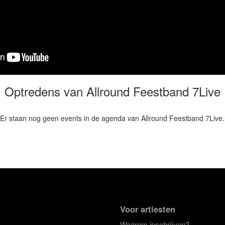
Optredens van Allround Feestband 7Live
Er staan nog geen events in de agenda van Allround Feestband 7Live.
Voor artiesten
Waarom inschrijven?