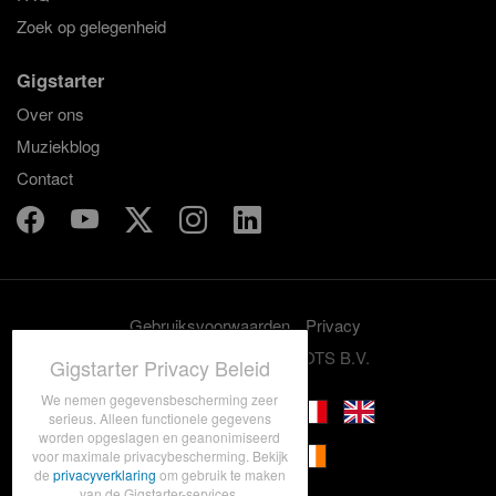
Zoek op gelegenheid
Gigstarter
Over ons
Muziekblog
Contact
Gebruiksvoorwaarden
Privacy
© 2012-2026 GRASSROOTS B.V.
Gigstarter Privacy Beleid
We nemen gegevensbescherming zeer
serieus. Alleen functionele gegevens
worden opgeslagen en geanonimiseerd
voor maximale privacybescherming. Bekijk
de
privacyverklaring
om gebruik te maken
van de Gigstarter-services.