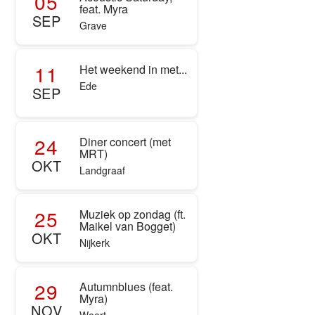
05
feat. Myra
SEP
Grave
11
Het weekend in met...
Ede
SEP
24
Diner concert (met
MRT)
OKT
Landgraaf
25
Muziek op zondag (ft.
Maikel van Bogget)
OKT
Nijkerk
29
Autumnblues (feat.
Myra)
NOV