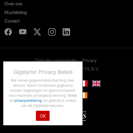
Over ons
Muziekblog
Contact
Gebruiksvoorwaarden
Privacy
© 2012-2026 GRASSROOTS B.V.
Gigstarter Privacy Beleid
We nemen gegevensbescherming zeer
serieus. Alleen functionele gegevens
worden opgeslagen en geanonimiseerd
voor maximale privacybescherming. Bekijk
de
privacyverklaring
om gebruik te maken
van de Gigstarter-services.
OK