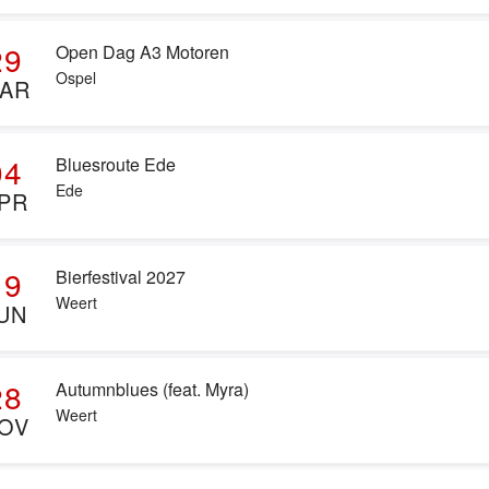
29
Open Dag A3 Motoren
Ospel
AR
04
Bluesroute Ede
Ede
PR
19
Bierfestival 2027
Weert
UN
28
Autumnblues (feat. Myra)
Weert
OV