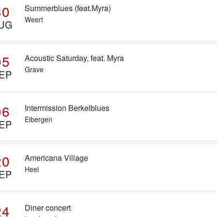
30
Summerblues (feat.Myra)
Weert
UG
05
Acoustic Saturday, feat. Myra
Grave
EP
06
Intermission Berkelblues
Eibergen
EP
20
Americana Village
Heel
EP
24
Diner concert