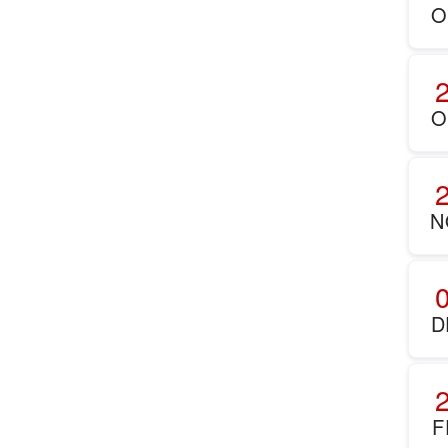
O
O
N
D
F