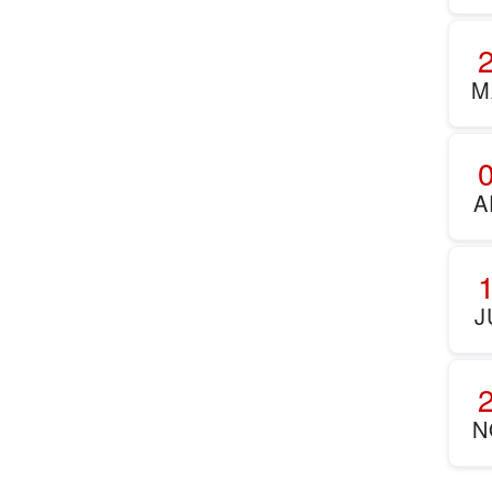
M
A
J
N