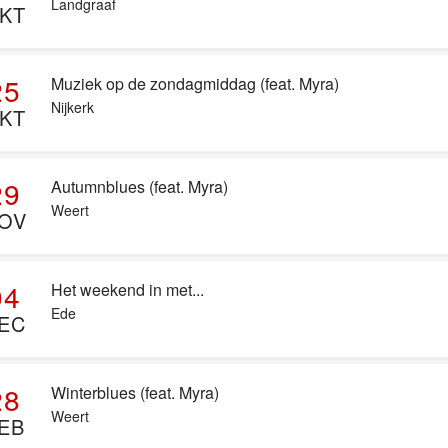
Landgraaf
KT
25
Muziek op de zondagmiddag (feat. Myra)
Nijkerk
KT
29
Autumnblues (feat. Myra)
Weert
OV
04
Het weekend in met...
Ede
EC
28
Winterblues (feat. Myra)
Weert
EB