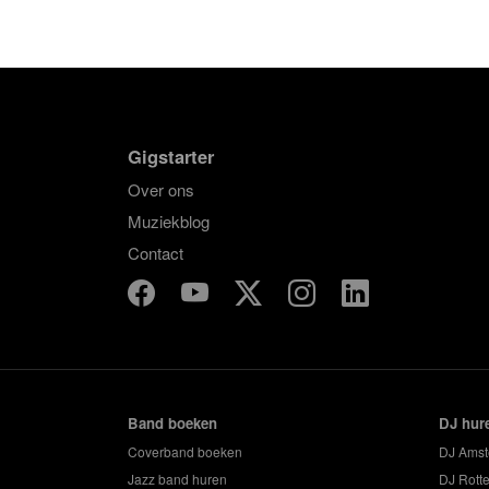
Gigstarter
Over ons
Muziekblog
Contact
Band boeken
DJ hur
Coverband boeken
DJ Ams
Jazz band huren
DJ Rott