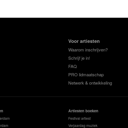
Voor artiesten
Waarom inschrijven?
Schrijf je in!
FAQ
PRO lidmaatschap
Netwerk & ontwikkeling
en
Artiesten boeken
terdam
Festival artiest
erdam
Verjaardag muziek