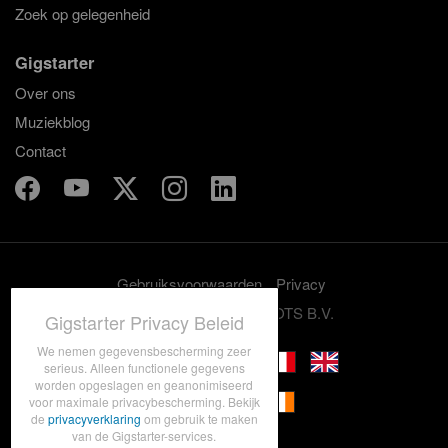
Zoek op gelegenheid
Gigstarter
Over ons
Muziekblog
Contact
Gebruiksvoorwaarden
Privacy
© 2012-2026 GRASSROOTS B.V.
Gigstarter Privacy Beleid
We nemen gegevensbescherming zeer
serieus. Alleen functionele gegevens
worden opgeslagen en geanonimiseerd
voor maximale privacybescherming. Bekijk
de
privacyverklaring
om gebruik te maken
van de Gigstarter-services.