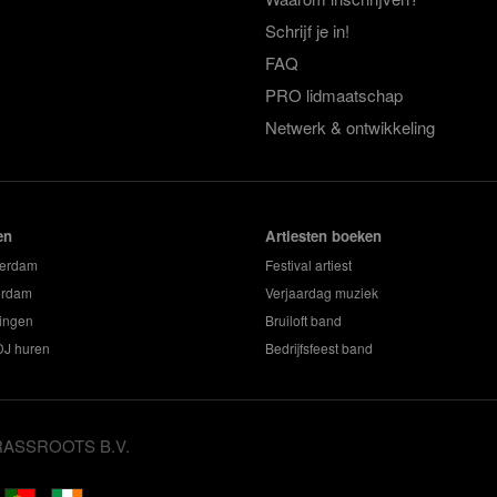
Schrijf je in!
FAQ
PRO lidmaatschap
Netwerk & ontwikkeling
en
Artiesten boeken
terdam
Festival artiest
erdam
Verjaardag muziek
ingen
Bruiloft band
 DJ huren
Bedrijfsfeest band
GRASSROOTS B.V.