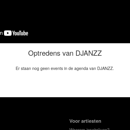
Optredens van DJANZZ
Er staan nog geen events in de agenda van DJANZZ.
Voor artiesten
Waarom inschrijven?