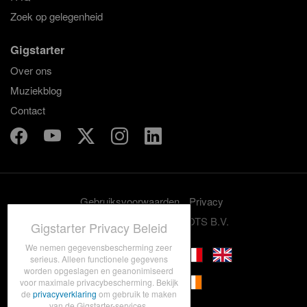
Zoek op gelegenheid
Gigstarter
Over ons
Muziekblog
Contact
Gebruiksvoorwaarden
Privacy
© 2012-2026 GRASSROOTS B.V.
Gigstarter Privacy Beleid
We nemen gegevensbescherming zeer
serieus. Alleen functionele gegevens
worden opgeslagen en geanonimiseerd
voor maximale privacybescherming. Bekijk
de
privacyverklaring
om gebruik te maken
van de Gigstarter-services.