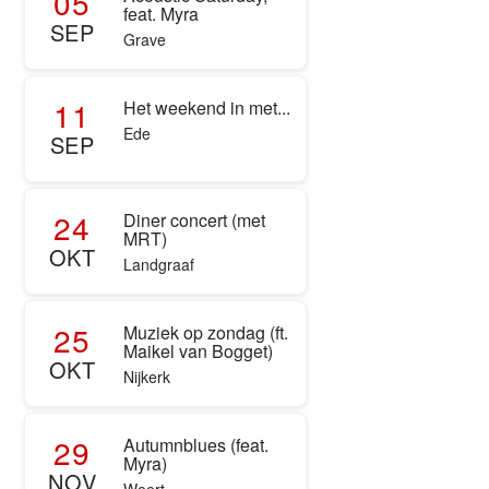
05
feat. Myra
SEP
Grave
11
Het weekend in met...
Ede
SEP
24
Diner concert (met
MRT)
OKT
Landgraaf
25
Muziek op zondag (ft.
Maikel van Bogget)
OKT
Nijkerk
29
Autumnblues (feat.
Myra)
NOV