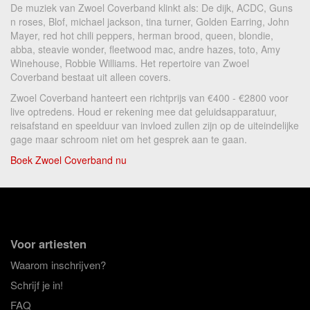
De muziek van Zwoel Coverband klinkt als: De dijk, ACDC, Guns
n roses, Blof, michael jackson, tina turner, Golden Earring, John
Mayer, red hot chili peppers, herman brood, queen, blondie,
abba, steavie wonder, fleetwood mac, andre hazes, toto, Amy
Winehouse, Robbie Williams. Het repertoire van Zwoel
Coverband bestaat uit alleen covers.
Zwoel Coverband hanteert een richtprijs van €400 - €2800 voor
live optredens. Houd er rekening mee dat geluidsapparatuur,
reisafstand en speelduur van invloed zullen zijn op de uiteindelijke
gage maar schroom niet om het gesprek aan te gaan.
Boek Zwoel Coverband nu
Voor artiesten
Waarom inschrijven?
Schrijf je in!
FAQ