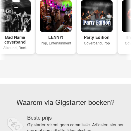
Bad Name
LENNY!
Party Edition
The 
coverband
Pop, Entertainment
Coverband, Pop
Cover
Allround, Rock
Waarom via Gigstarter boeken?
Beste prijs
Gigstarter rekent geen commissie. Artiesten steunen
ons met een vrijwillig lidmaatschap.