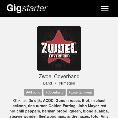
Toggle
navigati
Zwoel Coverband
Band /
Nijmegen
#Allround
#Coverband
#Entertainment
Klinkt als
De dijk, ACDC, Guns n roses, Blof, michael
jackson, tina turner, Golden Earring, John Mayer, red
hot chili peppers, herman brood, queen, blondie, abba,
steavie wonder, fleetwood mac, andre hazes, toto, Amy