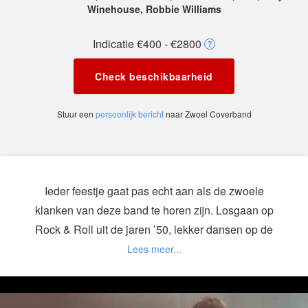
Winehouse, Robbie Williams
Indicatie €400 - €2800
Check beschikbaarheid
Stuur een
persoonlijk bericht
naar Zwoel Coverband
Ieder feestje gaat pas echt aan als de zwoele
klanken van deze band te horen zijn. Losgaan op
Rock & Roll uit de jaren ’50, lekker dansen op de
pop en disco hits uit de afgelopen vier decennia of
meeblèren met de guilty pleasures uit jouw jonge
jaren!