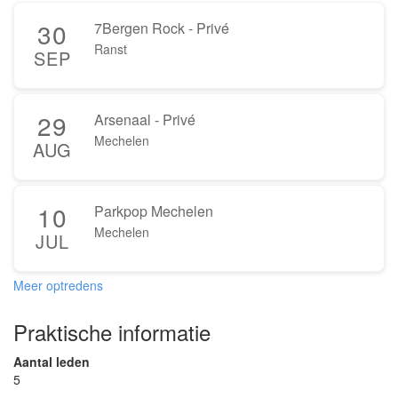
30
7Bergen Rock - Privé
Ranst
SEP
29
Arsenaal - Privé
Mechelen
AUG
10
Parkpop Mechelen
Mechelen
JUL
Meer optredens
Praktische informatie
Aantal leden
5