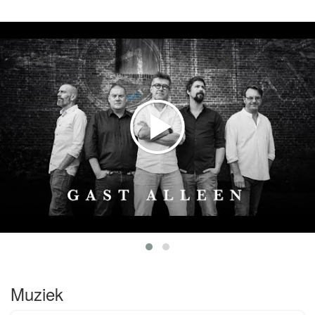
muziekset vol Nationale en Internationale Rock
covers. TOLK is echter geen gewone coverband.
De groep tolkt al zijn nummers naar het Nederlands.
Engelse rock/pop hits worden nieuwe nummers, dit
alles met een hard, grappig of melancholisch kantje.
De pareltjes uit het BelPop arsenaal en hits uit de
Lage Landen worden natuurlijk niet vergeten, al dan
niet ver'TOLK't naar het Vlaams.
Muziek