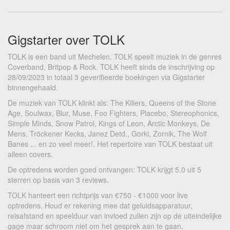
Gigstarter over TOLK
TOLK is een band uit Mechelen. TOLK speelt muziek in de genres
Coverband, Britpop & Rock. TOLK heeft sinds de inschrijving op
28/09/2023 in totaal 3 geverifieerde boekingen via Gigstarter
binnengehaald.
De muziek van TOLK klinkt als: The Killers, Queens of the Stone
Age, Soulwax, Blur, Muse, Foo Fighters, Placebo, Stereophonics,
Simple Minds, Snow Patrol, Kings of Leon, Arctic Monkeys, De
Mens, Tröckener Kecks, Janez Detd., Gorki, Zornik, The Wolf
Banes ... en zo veel meer!. Het repertoire van TOLK bestaat uit
alleen covers.
De optredens worden goed ontvangen: TOLK krijgt 5.0 uit 5
sterren op basis van 3 reviews.
TOLK hanteert een richtprijs van €750 - €1000 voor live
optredens. Houd er rekening mee dat geluidsapparatuur,
reisafstand en speelduur van invloed zullen zijn op de uiteindelijke
gage maar schroom niet om het gesprek aan te gaan.