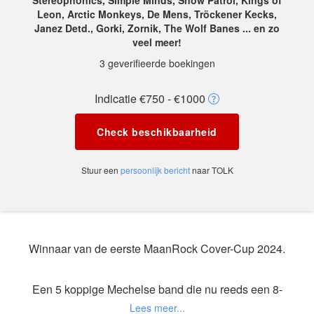
Stereophonics, Simple Minds, Snow Patrol, Kings of
Leon, Arctic Monkeys, De Mens, Tröckener Kecks,
Janez Detd., Gorki, Zornik, The Wolf Banes ... en zo
veel meer!
3 geverifieerde boekingen
Indicatie €750 - €1000
Check beschikbaarheid
Stuur een
persoonlijk bericht
naar TOLK
Winnaar van de eerste MaanRock Cover-Cup 2024.
Een 5 koppige Mechelse band die nu reeds een 8-
tal jaar kleine en grote podia afschuimt met een