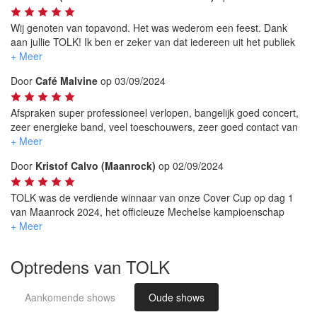
Wij genoten van topavond. Het was wederom een feest. Dank
aan jullie TOLK! Ik ben er zeker van dat iedereen uit het publiek
zeker naar een volgend concert van jullie komt en terug zal
genieten.
Door
Café Malvine
op 03/09/2024
Groeten,
Stefan
Afspraken super professioneel verlopen, bangelijk goed concert,
zeer energieke band, veel toeschouwers, zeer goed contact van
TOLK met publiek, vele goede commentaren achteraf, vraag van
bezoekers of ze volgend jaar nog eens komen optreden in de
Door
Kristof Calvo (Maanrock)
op 02/09/2024
zaal. Overal een AA+ evenement en zeker aan te bevelen.
TOLK was de verdiende winnaar van onze Cover Cup op dag 1
van Maanrock 2024, het officieuze Mechelse kampioenschap
voor coverbands. Ze brachten veel volk op de been en wisten zo
de prijs te winnen. Ze deden dat bovendien voor het goede doel.
Volgend jaar spelen ze daardoor op Parkpop. We kijken er al naar
Optredens van TOLK
uit!
Aankomende shows
Oude shows