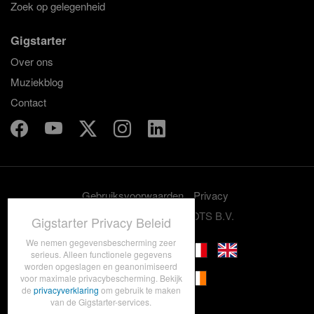
Zoek op gelegenheid
Gigstarter
Over ons
Muziekblog
Contact
Gebruiksvoorwaarden
Privacy
© 2012-2026 GRASSROOTS B.V.
Gigstarter Privacy Beleid
We nemen gegevensbescherming zeer
serieus. Alleen functionele gegevens
worden opgeslagen en geanonimiseerd
voor maximale privacybescherming. Bekijk
de
privacyverklaring
om gebruik te maken
van de Gigstarter-services.