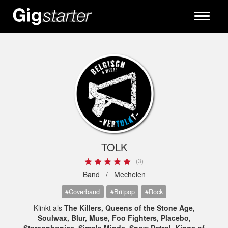
Toggle
navigati
TOLK
(3)
Band /
Mechelen
#Coverband
#Britpop
#Rock
Klinkt als
The Killers, Queens of the Stone Age,
Soulwax, Blur, Muse, Foo Fighters, Placebo,