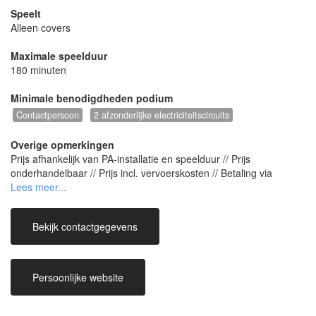
Speelt
Alleen covers
Maximale speelduur
180 minuten
Minimale benodigdheden podium
Contactpersoon
2 afzonderlijke electriciteitscircuits
Overige opmerkingen
Prijs afhankelijk van PA-installatie en speelduur // Prijs
onderhandelbaar // Prijs incl. vervoerskosten // Betaling via
factuur of artiestenkaart // Tolk beschikt, indien gewenst, over een
eigen PA-installatie en Licht-installatie // Nummers op aanvraag
mogelijk (maar altijd vertaald naar het Nederlands) // Tolk voorziet
Bekijk contactgegevens
altijd eigen geluidstechnieker en lichttechnieker (inbegrepen in de
vraagprijs)
Persoonlijke website