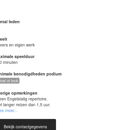
ntal leden
eelt
vers en eigen werk
kameroptreden (eigen werk)
ximale speelduur
0 minuten
nimale benodigdheden podium
toel of kruk
erige opmerkingen
leen Engelstalig repertoire.
et langer reizen dan 1,5 uur.
ijs afhankelijk van duur en aard optreden.
Bekijk contactgegevens