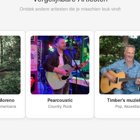
Ontdek andere artiesten die je misschien leuk vindt
o
Pearcoustic
Timber's muziekquiz
na
Country, Rock
Pop, Akoestisch