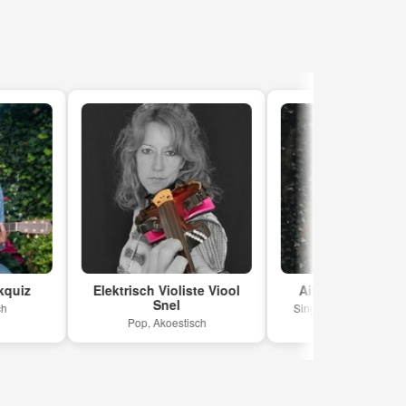
Elektrisch Violiste Viool
Ailig Macleod Moreno
Snel
Singer-songwriter, Americana
Pop, Akoestisch