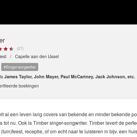
er
(27)
tiest /
Capelle aan den IJssel
#Singer-songwriter
als
James Taylor, John Mayer, Paul McCartney, Jack Johnson, etc.
erifieerde boekingen
lt al een leven lang covers van bekende en minder bekende po
s tot nu. Ook is Timber singer-songwriter. Timber levert de perfec
 (tuin)feest, receptie, of om echt naar te luisteren in bijv. een hui