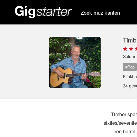
Zoek muzikanten
Timb
Soloar
#Pop
Klinkt 
34 gev
Timber spee
sixties/seventie
een borrel,