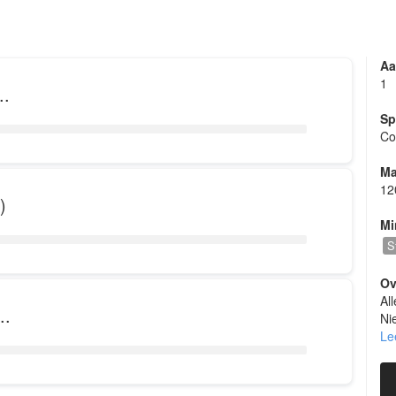
Aa
1
..
Sp
Co
Huis
Ma
12
)
Mi
S
Ov
Al
..
Ni
Pr