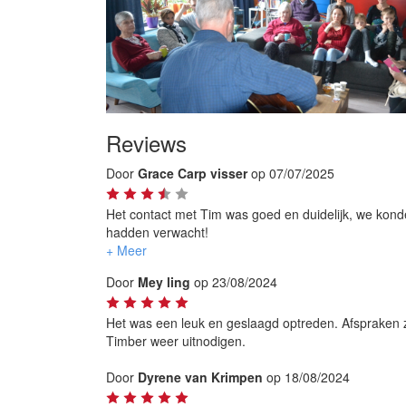
Reviews
Door
Grace Carp visser
op 07/07/2025
Het contact met Tim was goed en duidelijk, we kon
hadden verwacht!
We hebben genoten van Tim zijn optreden in onze t
Helemaal leuk en een toevoeging van de avond!
Door
Mey ling
op 23/08/2024
Bedankt Tim
Het was een leuk en geslaagd optreden. Afspraken z
Timber weer uitnodigen.
Door
Dyrene van Krimpen
op 18/08/2024