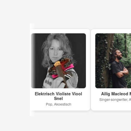
z
Elektrisch Violiste Viool
Ailig Macleod Moren
Snel
Singer-songwriter, America
Pop, Akoestisch