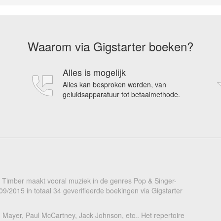
Waarom via Gigstarter boeken?
Alles is mogelijk
Alles kan besproken worden, van
geluidsapparatuur tot betaalmethode.
el. Timber maakt vooral muziek in de genres Pop & Singer-
/09/2015 in totaal 34 geverifieerde boekingen via Gigstarter
 Mayer, Paul McCartney, Jack Johnson, etc.. Het repertoire