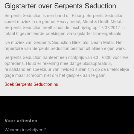
Gigstarter over Serpents Seduction
Serpents Seduction is een band uit Elburg. Serpents Seduction
speelt muziek in de genres Heavy metal, Metal & Death Metal.
Serpents Seduction heeft sinds de inschrijving op 17/07/2017 in
totaal 0 geverifieerde boekingen via Gigstarter binnengehaald.
De muziek van Serpents Seduction klinkt als: Death Metal. Het
repertoire van Serpents Seduction bestaat uit alleen eigen werk.
Serpents Seduction hanteert een richtprijs van €0 - €300 voor live
optredens. Houd er rekening mee dat geluidsapparatuur,
reisafstand en speelduur van invloed zullen zijn op de uiteindelijke
gage maar schroom niet om het gesprek aan te gaan.
Boek Serpents Seduction nu
Voor artiesten
Waarom inschrijven?