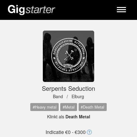
Toggle
navigati
Serpents Seduction
Band /
Elburg
#Heavy metal
#Metal
#Death Metal
Klinkt als
Death Metal
Indicatie €0 - €300