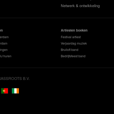
Netwerk & ontwikkeling
en
Artiesten boeken
terdam
Festival artiest
erdam
Verjaardag muziek
ingen
Bruiloft band
 DJ huren
Bedrijfsfeest band
GRASSROOTS B.V.