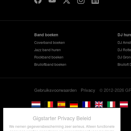
Band boeken
DJ hur
Coverband boeken
DJ Ams
Jazz band huren
DJ Rott
Rockband boeken
DJ Gron
Bruiloftband boeken
Bruiloft
Gebruiksvoorwaarden
Privacy
© 2012-2026 
Gigstarter Privacy Beleid
We nemen gegevensbescherming zeer serieus. Alleen functionele