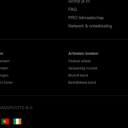
Schrijf je in!
FAQ
PRO lidmaatschap
Netwerk & ontwikkeling
en
Artiesten boeken
terdam
Festival artiest
erdam
Verjaardag muziek
ingen
Bruiloft band
 DJ huren
Bedrijfsfeest band
GRASSROOTS B.V.