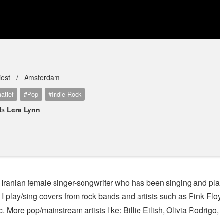
tiest /
Amsterdam
natief
#Pop
#Indie Rock
als
Lera Lynn
 Iranian female singer-songwriter who has been singing and pla
. I play/sing covers from rock bands and artists such as Pink Fl
. More pop/mainstream artists like: Billie Eilish, Olivia Rodrigo