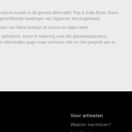
 vooral muziek in de genres Alternatief, Pop & Indie Rock. Kiara
0 geverifieerde boekingen via Gigstarter binnengehaald.
toire van Kiara bestaat uit covers en eigen werk.
ive optredens. Houd er rekening mee dat geluidsapparatuur,
 de uiteindelijke gage maar schroom niet om het gesprek aan te
Voor artiesten
Waarom inschrijven?