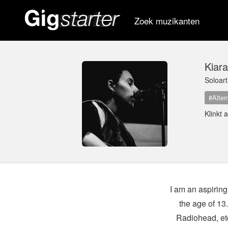
Zoek muzikanten
Kiara
Soloar
#Alter
Klinkt 
I am an aspiring
the age of 13
Radiohead, etc