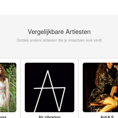
Vergelijkbare Artiesten
Ontdek andere artiesten die je misschien leuk vindt
Air vibration
AshA S.