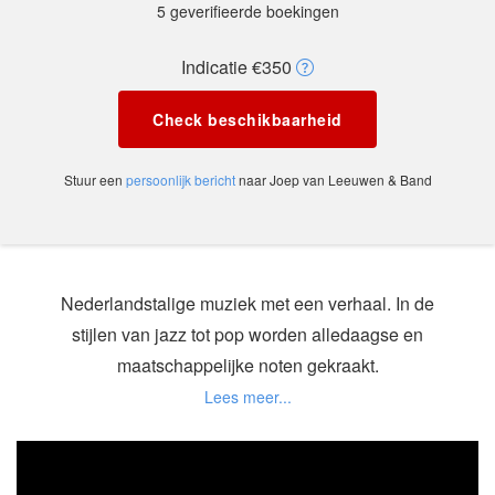
5 geverifieerde boekingen
Indicatie €350
Check beschikbaarheid
Stuur een
persoonlijk bericht
naar Joep van Leeuwen & Band
Nederlandstalige muziek met een verhaal. In de
stijlen van jazz tot pop worden alledaagse en
maatschappelijke noten gekraakt.
Zelf is Joep de naamgever van de band. Samen
met Jan van den Boomen, op contrabas en Donald
van Dorsselaer op percussie/drums speelt hij