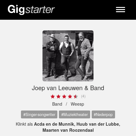
Toggle
navigati
Joep van Leeuwen & Band
(4)
Band /
Weesp
#Singer-songwriter
#Muziektheater
#Nederpop
Klinkt als
Acda en de Munnik, Huub van der Lubbe,
Maarten van Roozendaal