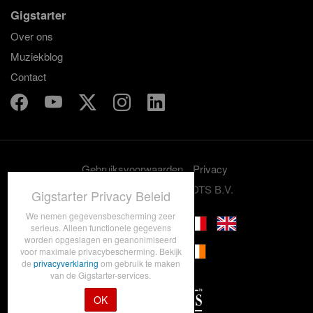
Gigstarter
Over ons
Muziekblog
Contact
Gebruiksvoorwaarden
Privacy
© 2012-2026 GRASSROOTS B.V.
Gigstarter Privacy Beleid
We nemen gegevensbescherming zeer
serieus. Alleen functionele gegevens
worden opgeslagen en geanonimiseerd
voor maximale privacybescherming. Bekijk
de
privacyverklaring
om gebruik te maken
van de Gigstarter-services.
OK