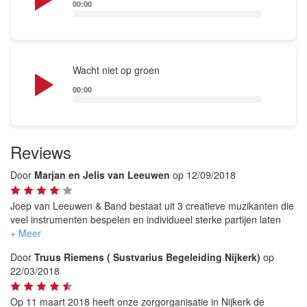
00:00
Audio
Wacht niet op groen
Player
00:00
Reviews
Door
Marjan en Jelis van Leeuwen
op 12/09/2018
Joep van Leeuwen & Band bestaat uit 3 creatieve muzikanten die
veel instrumenten bespelen en individueel sterke partijen laten
horen. Daar waar de instrumenten elkaar vinden brengen zij
elkaar naar een hoger niveau.
Door
Truus Riemens ( Sustvarius Begeleiding Nijkerk)
op
De teksten van Joep zijn aansprekend, soms ontroerend en
22/03/2018
kritische overpeinzingen.
De muziek van swingend en voluit dan weer subtiel en in balans.
Met ruimte voor solopartijen. Ze zorgen voor een gezellig
Op 11 maart 2018 heeft onze zorgorganisatie in Nijkerk de