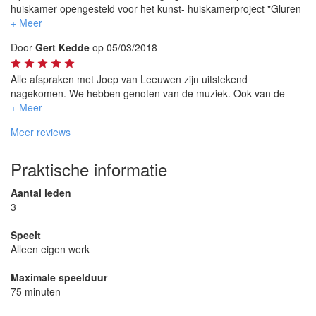
optreden.
huiskamer opengesteld voor het kunst- huiskamerproject "Gluren
Niet onbelangrijk, bij het huiskamer optreden gingen zij perfect
bij de Buren".
met onze spullen om en brachten kleden mee ter bescherming
Tijdens dit festival heeft Joep van Leeuwen met zijn band bij ons
Door
Gert Kedde
op 05/03/2018
van onze vloer.
opgetreden.
Wij hebben meer dan 100 bezoekers mogen verwelkomen voor
dit optreden en vele enthousiaste reacties ontvangen.
Alle afspraken met Joep van Leeuwen zijn uitstekend
Het was een geweldig optreden en wij willen hierbij de Joep van
nagekomen. We hebben genoten van de muziek. Ook van de
Leeuwen band van harte aanbevelen.
gasten hebben we hele leuke reacties gekregen. Kortom, 'het kon
niet beter'!
Meer reviews
Praktische informatie
Aantal leden
3
Speelt
Alleen eigen werk
Maximale speelduur
75 minuten