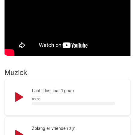
Nederlandstalige liedjes met teksten die mensen
aan het denken zet. Deze nummers schrijft hij zelf
en arrangeert hij samen met de mannen van de
band.
Ze komen het beste uit de verf bij publiek met een
luisterend oor. Tussen de nummers door bestaat de
mogelijkheid om verhalen te horen zodat het geheel
Muziek
een kleine theatervoorstelling wordt.
Audio
Laat 't los, laat 't gaan
Player
00:00
Audio
Zolang er vrienden zijn
Player