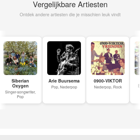
Vergelijkbare Artiesten
Ontdek andere artiesten die je misschien leuk vindt
Siberian
Arie Buursema
0900-VIKTOR
Oxygen
B
Pop, Nederpop
Nederpop, Rock
Singer-songwriter,
K
Pop
M