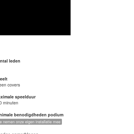
ntal leden
eelt
leen covers
ximale speelduur
0 minuten
nimale benodigdheden podium
e nemen onze eigen installatie mee