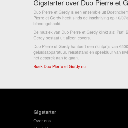
Gigstarter over Duo Pierre et 
Duo Pierre et Gerdy is een ensemble uit Doetinchem
Pierre et Gerdy heeft sinds de inschrijving op 16/07/
binnengehaald.
De muziek van Duo Pierre et Gerdy klinkt als: Piaf, B
Gerdy bestaat uit alleen covers.
Duo Pierre et Gerdy hanteert een richtprijs van €50
geluidsapparatuur, reisafstand en speelduur van inv
het gesprek aan te gaan.
Boek Duo Pierre et Gerdy nu
Gigstarter
Over ons