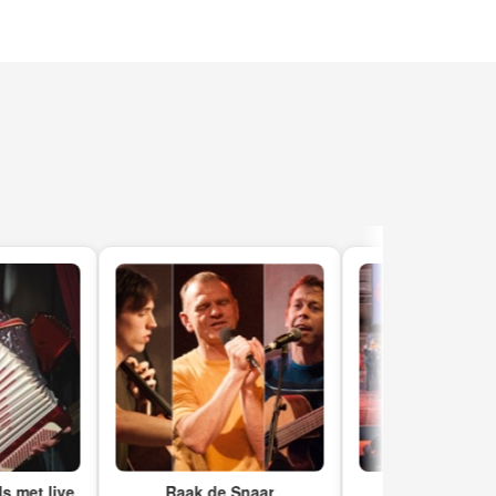
t live
Raak de Snaar
Bijzondere Chanso