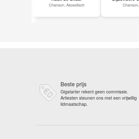
g
Chanson, Akoestisch
Chanson, Pop
uziek
Beste prijs
Gigstarter rekent geen commissie.
Artiesten steunen ons met een vrijwillig
lidmaatschap.