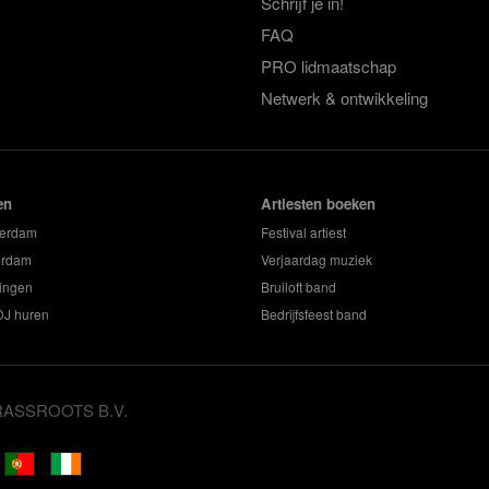
Schrijf je in!
FAQ
PRO lidmaatschap
Netwerk & ontwikkeling
en
Artiesten boeken
terdam
Festival artiest
erdam
Verjaardag muziek
ingen
Bruiloft band
 DJ huren
Bedrijfsfeest band
GRASSROOTS B.V.