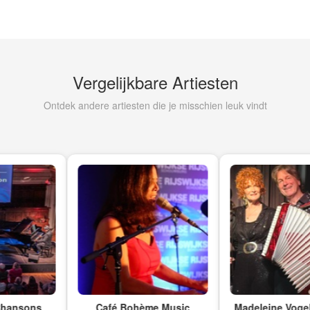
Vergelijkbare Artiesten
Ontdek andere artiesten die je misschien leuk vindt
nsons
Café Bohème Music
Madeleine Vogels me