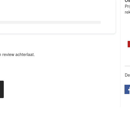
Ov
Pr
re
 review achterlaat.
De