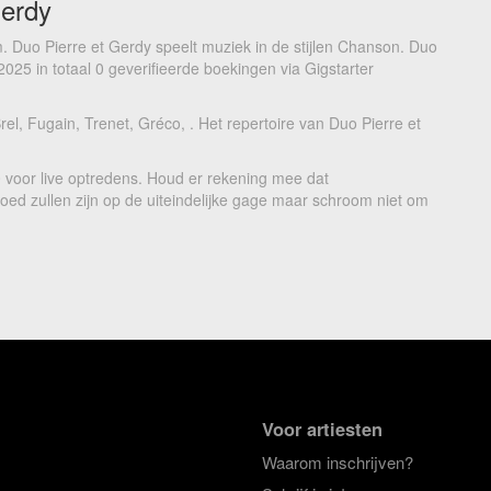
Gerdy
. Duo Pierre et Gerdy speelt muziek in de stijlen Chanson. Duo
2025 in totaal 0 geverifieerde boekingen via Gigstarter
rel, Fugain, Trenet, Gréco, . Het repertoire van Duo Pierre et
0 voor live optredens. Houd er rekening mee dat
loed zullen zijn op de uiteindelijke gage maar schroom niet om
Voor artiesten
Waarom inschrijven?