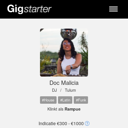
Toggle
navigati
Doc Malicia
DJ /
Tulum
#House
#Latin
#Funk
Klinkt als
Rampue
Indicatie €300 - €1000