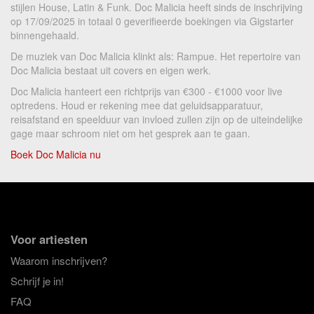
stijlen House, Latin & Funk. Doc Malicia heeft sinds de inschrijving
op 17/09/2025 in totaal 0 geverifieerde boekingen via Gigstarter
binnengehaald.
De muziek van Doc Malicia klinkt als: Rampue. Het repertoire van
Doc Malicia bestaat uit covers en eigen werk.
Doc Malicia hanteert een richtprijs van €300 - €1000 voor live
optredens. Houd er rekening mee dat geluidsapparatuur,
reisafstand en speelduur van invloed zullen zijn op de uiteindelijke
gage maar schroom niet om het gesprek aan te gaan.
Boek Doc Malicia nu
Voor artiesten
Waarom inschrijven?
Schrijf je in!
FAQ