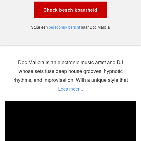
Check beschikbaarheid
Stuur een
persoonlijk bericht
naar Doc Malicia
Doc Malicia is an electronic music artist and DJ
whose sets fuse deep house grooves, hypnotic
rhythms, and improvisation. With a unique style that
turns every performance into a ritual of movement
and connection, she creates unforgettable
experiences on the dance floor.