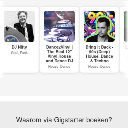
DJ Nifty
Dance2Vinyl |
Bring It Back -
La
The Real 12"
90s (Deep)
Soul, Funk
Vinyl House
House, Dance
Al
and Dance DJ
& Techno
House, Dance
House, Dance
Waarom via Gigstarter boeken?