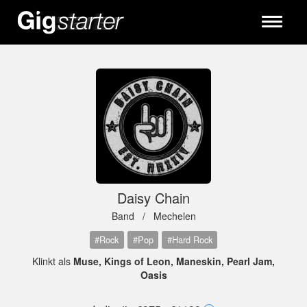
Toggle
navigati
Daisy Chain
Band /
Mechelen
#Rock
#Pop
#Hard Rock
Klinkt als
Muse, Kings of Leon, Maneskin, Pearl Jam,
Oasis