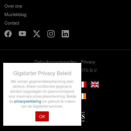
Over ons
Muziekblog
Contact
Gebruiksvoorwaarden
Privacy
© 2012-2026 GRASSROOTS B.V.
Gigstarter Privacy Beleid
We nemen gegevensbescherming zeer
serieus. Alleen functionele gegevens
worden opgeslagen en geanonimiseerd
voor maximale privacybescherming. Bekijk
de
privacyverklaring
om gebruik te maken
van de Gigstarter-services.
OK