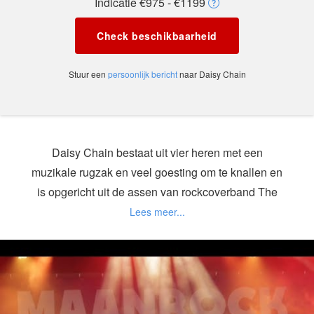
Indicatie €975 - €1199
Check beschikbaarheid
Stuur een
persoonlijk bericht
naar Daisy Chain
Daisy Chain bestaat uit vier heren met een
muzikale rugzak en veel goesting om te knallen en
is opgericht uit de assen van rockcoverband The
Suburbs. We mijden de platgespeelde nummers en
putten uit de playlists van Radio Willy en vroegere
Studio Brussel. Met nog steviger fundamenten dan
voorheen staat de muziek van Daisy Chain als een
onverwoestbaar huis.