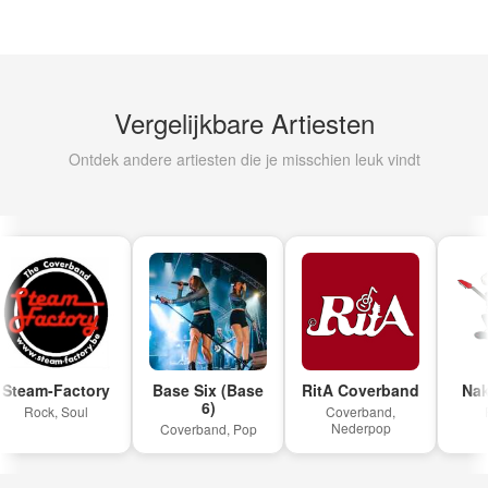
Vergelijkbare Artiesten
Ontdek andere artiesten die je misschien leuk vindt
team-Factory
Base Six (Base
RitA Coverband
Nake
6)
Rock, Soul
Coverband,
Pop
Nederpop
Coverband, Pop