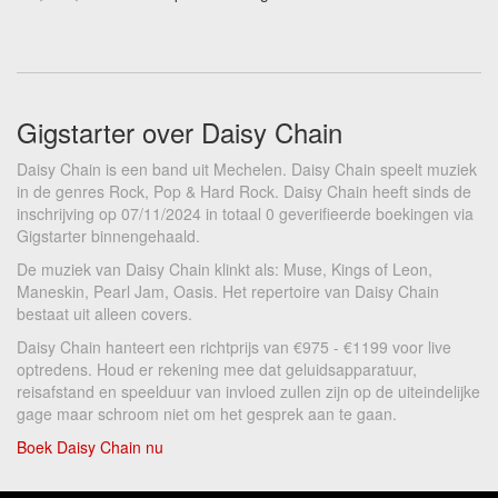
Gigstarter over Daisy Chain
Daisy Chain is een band uit Mechelen. Daisy Chain speelt muziek
in de genres Rock, Pop & Hard Rock. Daisy Chain heeft sinds de
inschrijving op 07/11/2024 in totaal 0 geverifieerde boekingen via
Gigstarter binnengehaald.
De muziek van Daisy Chain klinkt als: Muse, Kings of Leon,
Maneskin, Pearl Jam, Oasis. Het repertoire van Daisy Chain
bestaat uit alleen covers.
Daisy Chain hanteert een richtprijs van €975 - €1199 voor live
optredens. Houd er rekening mee dat geluidsapparatuur,
reisafstand en speelduur van invloed zullen zijn op de uiteindelijke
gage maar schroom niet om het gesprek aan te gaan.
Boek Daisy Chain nu