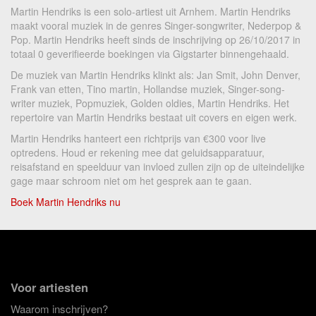
Martin Hendriks is een solo-artiest uit Arnhem. Martin Hendriks
maakt vooral muziek in de genres Singer-songwriter, Nederpop &
Pop. Martin Hendriks heeft sinds de inschrijving op 26/10/2017 in
totaal 0 geverifieerde boekingen via Gigstarter binnengehaald.
De muziek van Martin Hendriks klinkt als: Jan Smit, John Denver,
Frank van etten, Tino martin, Hollandse muziek, Singer-song-
writer muziek, Popmuziek, Golden oldies, Martin Hendriks. Het
repertoire van Martin Hendriks bestaat uit covers en eigen werk.
Martin Hendriks hanteert een richtprijs van €300 voor live
optredens. Houd er rekening mee dat geluidsapparatuur,
reisafstand en speelduur van invloed zullen zijn op de uiteindelijke
gage maar schroom niet om het gesprek aan te gaan.
Boek Martin Hendriks nu
Voor artiesten
Waarom inschrijven?