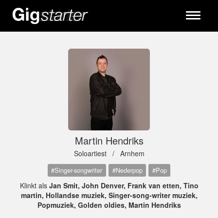
Toggle
navigati
Martin Hendriks
Soloartiest /
Arnhem
#Singer-songwriter
#Nederpop
#Pop
Klinkt als
Jan Smit, John Denver, Frank van etten, Tino
martin, Hollandse muziek, Singer-song-writer muziek,
Popmuziek, Golden oldies, Martin Hendriks