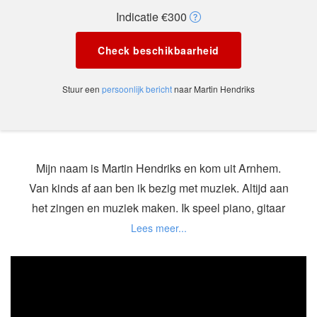
Indicatie €300
Check beschikbaarheid
Stuur een
persoonlijk bericht
naar Martin Hendriks
Mijn naam is Martin Hendriks en kom uit Arnhem.
Van kinds af aan ben ik bezig met muziek. Altijd aan
het zingen en muziek maken. Ik speel piano, gitaar
en schrijf eigen songs.
In 2011 deed ik mee aan: "Songtalents of the
Tapperij" een zangwedstrijd in Arnhem. Ik leerde
Tonny Magendans kennen die in de jury zat.