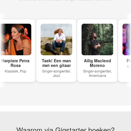
Harpiste Petra
Taek! Een man
Ailig Macleod
Pea
Rosa
met een gitaar
Moreno
Cou
Klassiek, Pop
Singer-songwriter,
Singer-songwriter,
Jazz
Americana
Waarom via Gigstarter boeken?