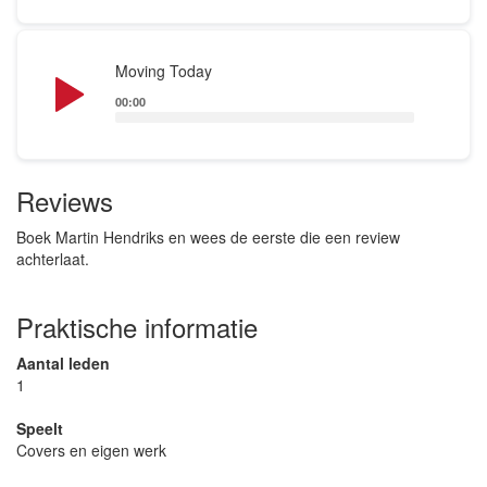
gelegenheden. Mijn lievelingsartiesten zijn o.a.:
Celine Dion, Phil Collins, Ilse de Lange, Marco
Audio
Moving Today
Borsato, Jan Smit. Mijn allergrootste inspiratiebron
Player
00:00
voor de muziek is de zanger: John Denver.
Ik vind het ontzettend leuk om op te treden. Tot snel
Reviews
bij een van mijn optredens!
Boek Martin Hendriks en wees de eerste die een review
achterlaat.
Met vriendelijke groet,
Praktische informatie
Martin Hendriks
Aantal leden
1
Speelt
Covers en eigen werk