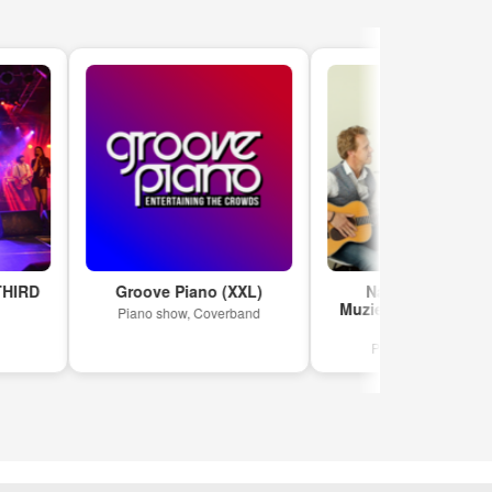
D
Groove Piano (XXL)
Natuurlijk Muziek
Muziekvertelling en Live
Piano show, Coverband
muziek
Pop, Easy Listening