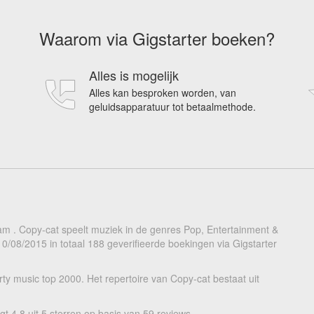
Waarom via Gigstarter boeken?
Alles is mogelijk
Alles kan besproken worden, van
geluidsapparatuur tot betaalmethode.
am . Copy-cat speelt muziek in de genres Pop, Entertainment &
10/08/2015 in totaal 188 geverifieerde boekingen via Gigstarter
rty music top 2000. Het repertoire van Copy-cat bestaat uit
 4.8 uit 5 sterren op basis van 59 reviews.