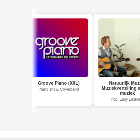
IRD
Groove Piano (XXL)
Natuurlijk Muziek
Muziekvertelling en Li
Piano show, Coverband
muziek
Pop, Easy Listening