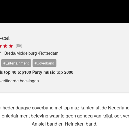
-cat
(59)
 /
Breda/Middelburg /Rotterdam
#Entertainment
#Coverband
als
top 40 top100 Party music top 2000
verifieerde boekingen
n hedendaagse coverband met top muzikanten uit de Nederlan
 entertainment beleving waar je geen genoeg van krijgt, ook ve
Amstel band en Heineken band.