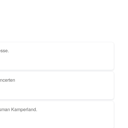
esse.
ncerten
tsman Kamperland.