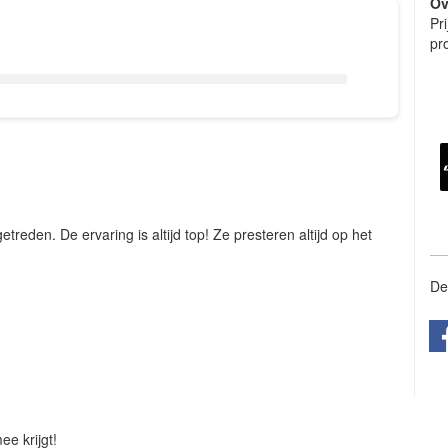
Ov
Pri
pro
reden. De ervaring is altijd top! Ze presteren altijd op het
De
e krijgt!