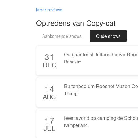
Meer reviews
Optredens van Copy-cat
Aankomende shows
Oude shows
31
Oudjaar feest Juliana hoeve Ren
Renesse
DEC
14
Buitenpodium Reeshof Muzen Co
Tilburg
AUG
17
feest avond op camping de Scho
Kamperland
JUL