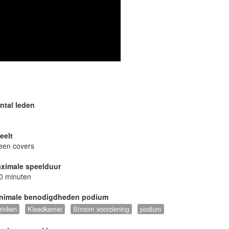
ntal leden
eelt
leen covers
ximale speelduur
0 minuten
nimale benodigdheden podium
rinken
Kleedkamer
Stroom voorziening
podium