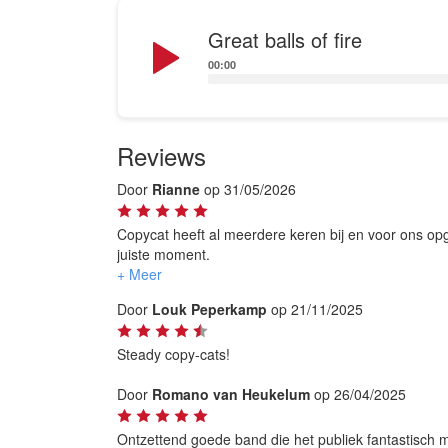
Audio
Great balls of fire
Player
00:00
Reviews
Door
Rianne
op 31/05/2026
Copycat heeft al meerdere keren bij en voor ons opget
juiste moment.
Fijne band!
Door
Louk Peperkamp
op 21/11/2025
Steady copy-cats!
Door
Romano van Heukelum
op 26/04/2025
Ontzettend goede band die het publiek fantastisch me