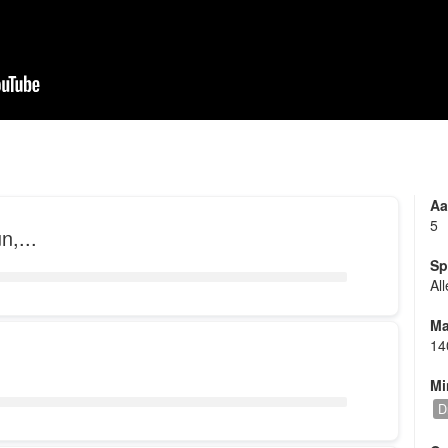
Aa
5
n,...
Sp
Al
Ma
14
Mi
D