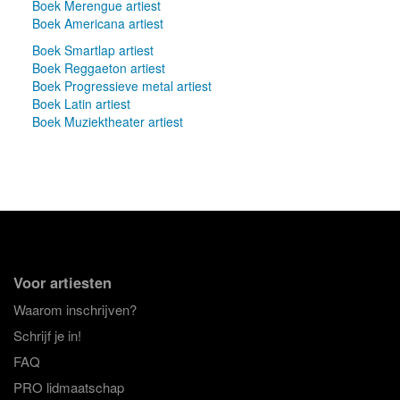
Boek Merengue artiest
Boek Americana artiest
Boek Smartlap artiest
Boek Reggaeton artiest
Boek Progressieve metal artiest
Boek Latin artiest
Boek Muziektheater artiest
Voor artiesten
Waarom inschrijven?
Schrijf je in!
FAQ
PRO lidmaatschap