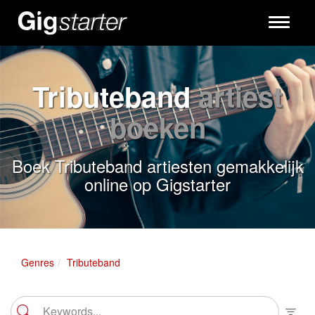
Toggle
navigati
Tributeband
artiest
boeken
Boek Tributeband artiesten gemakkelijk
online op Gigstarter
Genres
Tributeband