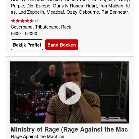
Purple, Dio, Europe, Guns N Roses, Heart, Iron Maiden, Ki
ss, Led Zeppelin, Meatloaf, Ozzy Osbourne, Pat Bennetar,
Queen, Robert Palmer, Skid Row, Survivor, The Darkness,
(
1
)
Van Halen,Whitesnake e.a.
Coverband, Tributeband, Rock
€600 - €2000
Bekijk Profiel
Band Boeken
Ministry of Rage (Rage Against the Mac
hine-tribute)
Rage Against the Machine