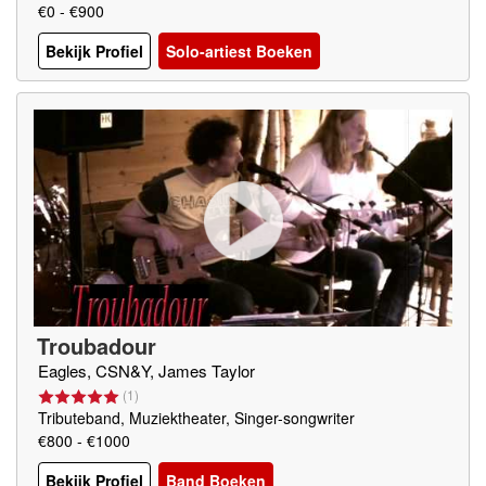
€0 - €900
Bekijk Profiel
Solo-artiest Boeken
Troubadour
Eagles, CSN&Y, James Taylor
(
1
)
Tributeband, Muziektheater, Singer-songwriter
€800 - €1000
Bekijk Profiel
Band Boeken