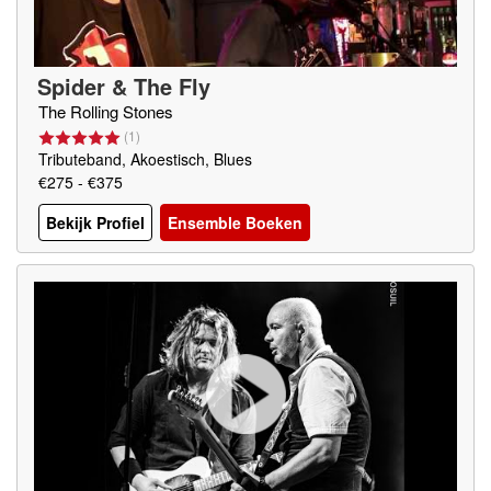
Spider & The Fly
The Rolling Stones
(
1
)
Tributeband, Akoestisch, Blues
€275 - €375
Bekijk Profiel
Ensemble Boeken