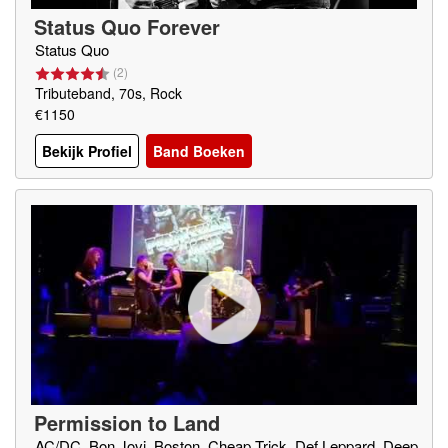
Status Quo Forever
Status Quo
(
2
)
Tributeband, 70s, Rock
€1150
Bekijk Profiel
Band Boeken
Permission to Land
AC/DC, Bon Jovi, Boston, Cheap Trick, Def Leppard, Deep