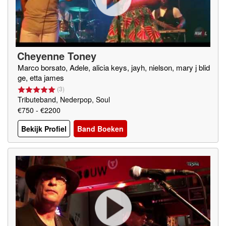
Cheyenne Toney
Marco borsato, Adele, alicia keys, jayh, nielson, mary j blid
ge, etta james
(
3
)
Tributeband, Nederpop, Soul
€750 - €2200
Bekijk Profiel
Band Boeken