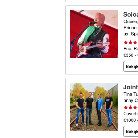
Solo
r
Queen, 
Prince,
ux, Spa
urner,
Pop, R
€350 -
Bekijk
Join
Tina T
hnny 
Coverb
€1000 
Bekijk