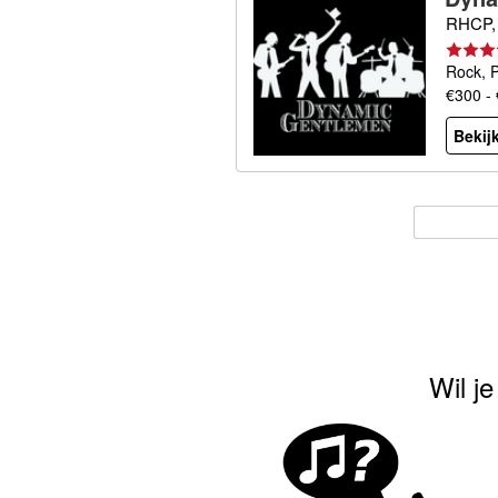
RHCP, 
Rock, 
€300 -
Bekijk
Wil j