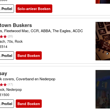
 Profiel
Solo-artiest Boeken
town Buskers
0s, Fleetwood Mac, CCR, ABBA, The Eagles, ACDC
(
20
)
sch, 70s, Rock
 €514
 Profiel
Band Boeken
say
k covers, Coverband en Nederpop
(
17
)
ock, Nederpop
 €1500
 Profiel
Band Boeken