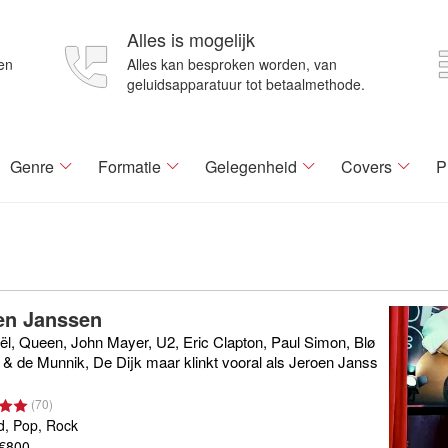
Alles is mogelijk
en
Alles kan besproken worden, van
geluidsapparatuur tot betaalmethode.
Genre
Formatie
Gelegenheid
Covers
P
en Janssen
oël, Queen, John Mayer, U2, Eric Clapton, Paul Simon, Blø
 & de Munnik, De Dijk maar klinkt vooral als Jeroen Janss
(
70
)
d, Pop, Rock
 €800