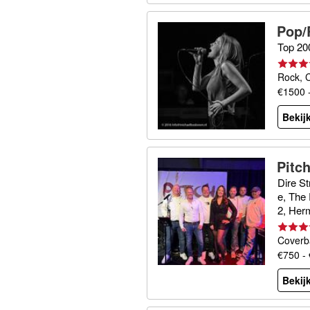
Pop/
Top 20
Rock, 
€1500 
Bekijk
Pitc
Dire S
e, The 
2, Her
Coverb
€750 -
Bekijk