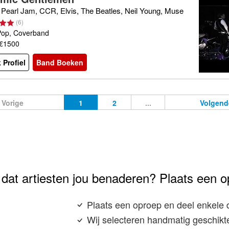
Pearl Jam, CCR, Elvis, The Beatles, Neil Young, Muse
(
6
)
Pop, Coverband
 €1500
 Profiel
Band Boeken
Vorige
1
2
...
Volgend
e dat artiesten jou benaderen? Plaats een o
Plaats een oproep en deel enkele 
Wij selecteren handmatig geschikte