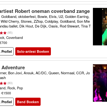
artiest Robert oneman coverband zange
Goldband, oktoberfest, Bowie, Elvis, U2, Golden Earring,
 Wild Cherry, Stones, ZZtop, Coldplay, Goldband, Son Mie
ndau ballet, Dik Hout, De Dijk, Oasis, Rod Stewart, Tina T
 Lady Gaga,
(
95
)
ock, Coverband
 €700
 Profiel
Solo-artiest Boeken
t Adventure
urner, Bon Jovi, Anouk, AC/DC, Queen, Normaal, CCR, Jo
Cash
(
83
)
and, Rock, Pop
- €1500
 Profiel
Band Boeken