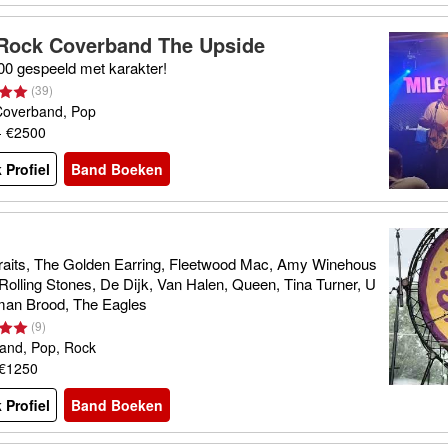
Rock Coverband The Upside
00 gespeeld met karakter!
(
39
)
Coverband, Pop
- €2500
 Profiel
Band Boeken
h
traits, The Golden Earring, Fleetwood Mac, Amy Winehous
Rolling Stones, De Dijk, Van Halen, Queen, Tina Turner, U
man Brood, The Eagles
(
9
)
and, Pop, Rock
 €1250
 Profiel
Band Boeken