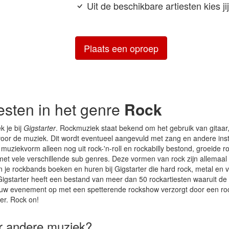
Uit de beschikbare artiesten kies j
Plaats een oproep
iesten in het genre
Rock
k je bij
Gigstarter
. Rockmuziek staat bekend om het gebruik van gitaar,
voor de muziek. Dit wordt eventueel aangevuld met zang en andere in
 muziekvorm alleen nog uit rock-'n-roll en rockabilly bestond, groeide ro
et vele verschillende sub genres. Deze vormen van rock zijn allemaal
n je rockbands boeken en huren bij Gigstarter die hard rock, metal en 
igstarter heeft een bestand van meer dan 50 rockartiesten waaruit de
jouw evenement op met een spetterende rockshow verzorgt door een ro
ter. Rock on!
er andere muziek?