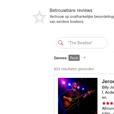
Betrouwbare reviews
Vertrouw op onafhankelijke beoordeling
van eerdere boekers.
Genres
Rock
X
823 resultaten gevonden
Jero
Billy J
f, Acda
en.
Allroun
€350 -