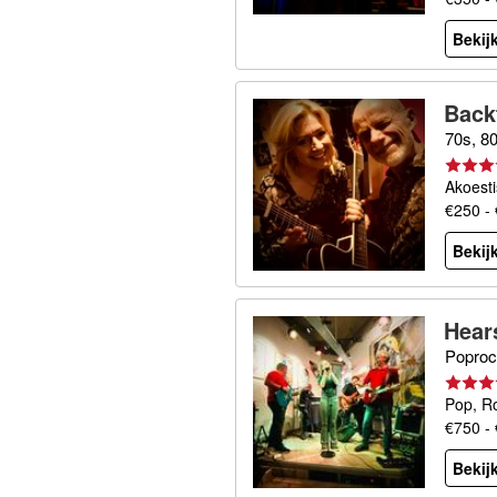
Bekijk
Back
70s, 8
Akoesti
€250 -
Bekijk
Hear
Poproc
Pop, R
€750 -
Bekijk