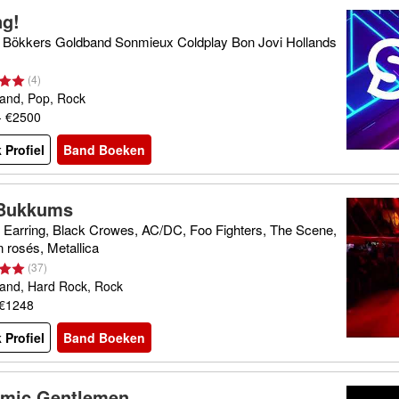
ng!
Bökkers Goldband Sonmieux Coldplay Bon Jovi Hollands
(
4
)
and, Pop, Rock
- €2500
 Profiel
Band Boeken
Bukkums
 Earring, Black Crowes, AC/DC, Foo Fighters, The Scene,
 rosés, Metallica
(
37
)
and, Hard Rock, Rock
 €1248
 Profiel
Band Boeken
mic Gentlemen