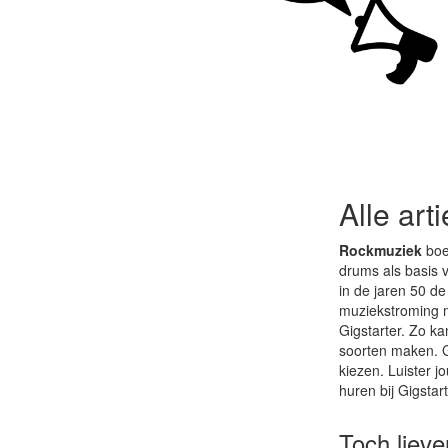
Alle art
Rockmuziek
boe
drums als basis 
in de jaren 50 de
muziekstroming m
Gigstarter. Zo ka
soorten maken. G
kiezen. Luister 
huren bij Gigstar
Toch liev