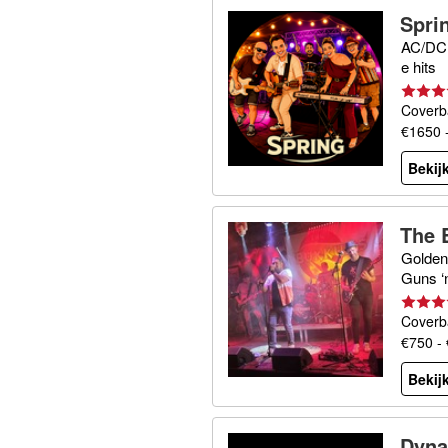
Spri
AC/DC 
e hits
Coverb
€1650 
Bekijk
The 
Golden
Guns ‘n
Coverb
€750 -
Bekijk
Dyna