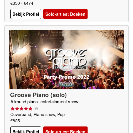
€350 - €474
Bekijk Profiel
Solo-artiest Boeken
Groove Piano (solo)
Allround piano- entertainment show.
(
9
)
Coverband, Piano show, Pop
€825
Bekijk Profiel
Solo-artiest Boeken