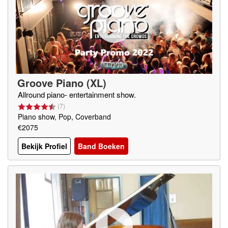
Groove Piano (XL)
Allround piano- entertainment show.
(
7
)
Piano show, Pop, Coverband
€2075
Bekijk Profiel
Band Boeken