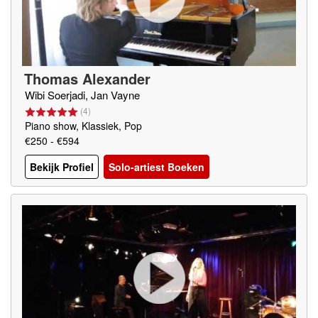
Thomas Alexander
Wibi Soerjadi, Jan Vayne
(
4
)
Piano show, Klassiek, Pop
€250 - €594
Bekijk Profiel
Solo-artiest Boeken