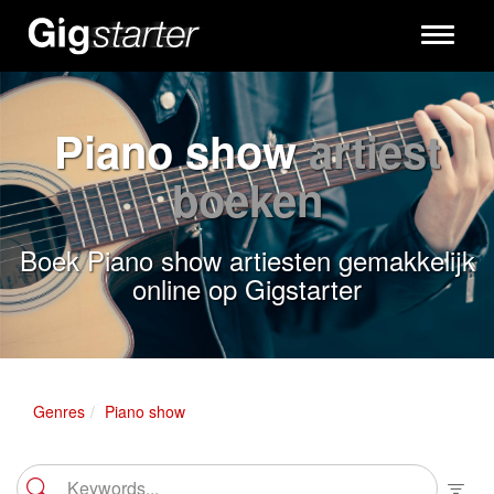
Toggle
navigati
Piano show
artiest
boeken
Boek Piano show artiesten gemakkelijk
online op Gigstarter
Genres
Piano show