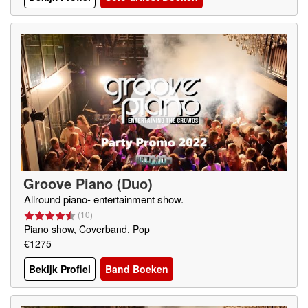
Groove Piano (Duo)
Allround piano- entertainment show.
(
10
)
Piano show, Coverband, Pop
€1275
Bekijk Profiel
Band Boeken