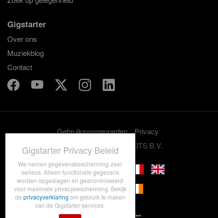
Gigstarter
Over ons
Muziekblog
Contact
Gebruiksvoorwaarden
Privacy
© 2012-2026 GRASSROOTS B.V.
Gigstarter Privacy Beleid
We nemen gegevensbescherming zeer
serieus. Alleen functionele gegevens
worden opgeslagen en geanonimiseerd
voor maximale privacybescherming. Bekijk
de
privacyverklaring
om gebruik te maken
van de Gigstarter-services.