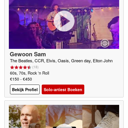
Gewoon Sam
The Beatles, CCR, Elvis, Oasis, Green day, Elton John
(
18
)
60s, 70s, Rock 'n Roll
€150 - €450
Bekijk Profiel
Solo-artiest Boeken