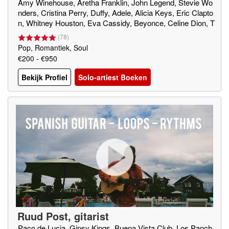
Amy Winehouse, Aretha Franklin, John Legend, Stevie Wo
nders, Cristina Perry, Duffy, Adele, Alicia Keys, Eric Clapto
n, Whitney Houston, Eva Cassidy, Beyonce, Celine Dion, T
rijntje Oosterhuis, Glennis Grace, Frank Sinatra, Cyndi Lou
(
78
)
per, Ed Sheeran
Pop, Romantiek, Soul
€200 - €950
Bekijk Profiel
Solo-artiest Boeken
Ruud Post, gitarist
Paco de Lucia, Gipsy Kings, Buena Vista Club, Los Panch