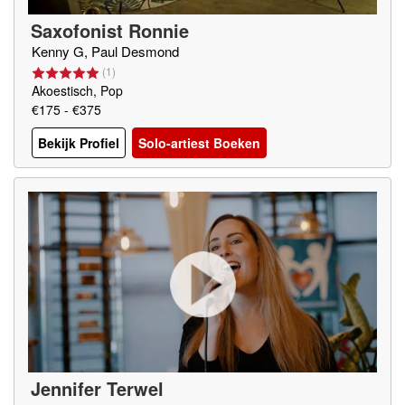
Saxofonist Ronnie
Kenny G, Paul Desmond
(
1
)
Akoestisch, Pop
€175 - €375
Bekijk Profiel
Solo-artiest Boeken
Jennifer Terwel