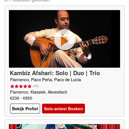
Kambiz Afshari: Solo | Duo | Trio
Flamenco, Paco Peña, Paco de Lucia
(
49
)
Flamenco, Klassiek, Akoestisch
€230 - €850
Bekijk Profiel
Solo-artiest Boeken