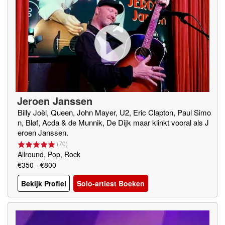
Jeroen Janssen
Billy Joël, Queen, John Mayer, U2, Eric Clapton, Paul Simo
n, Bløf, Acda & de Munnik, De Dijk maar klinkt vooral als J
eroen Janssen.
(
70
)
Allround, Pop, Rock
€350 - €800
Bekijk Profiel
Solo-artiest Boeken