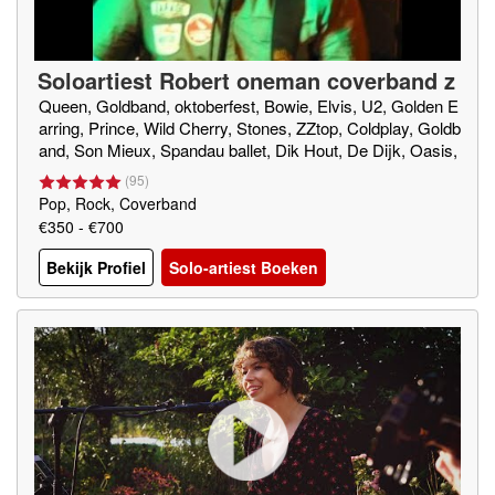
Soloartiest Robert oneman coverband z
anger
Queen, Goldband, oktoberfest, Bowie, Elvis, U2, Golden E
arring, Prince, Wild Cherry, Stones, ZZtop, Coldplay, Goldb
and, Son Mieux, Spandau ballet, Dik Hout, De Dijk, Oasis,
Rod Stewart, Tina Turner, Lady Gaga,
(
95
)
Pop, Rock, Coverband
€350 - €700
Bekijk Profiel
Solo-artiest Boeken