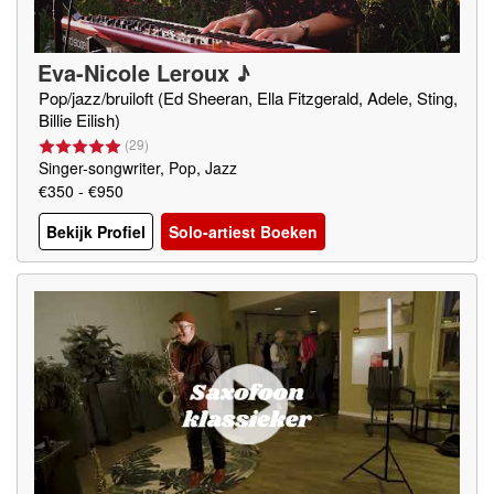
Eva-Nicole Leroux ♪
Pop/jazz/bruiloft (Ed Sheeran, Ella Fitzgerald, Adele, Sting,
Billie Eilish)
(
29
)
Singer-songwriter, Pop, Jazz
€350 - €950
Bekijk Profiel
Solo-artiest Boeken