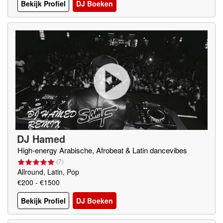
Bekijk Profiel
DJ Boeken
DJ Hamed
High-energy Arabische, Afrobeat & Latin dancevibes
(
7
)
Allround, Latin, Pop
€200 - €1500
Bekijk Profiel
DJ Boeken