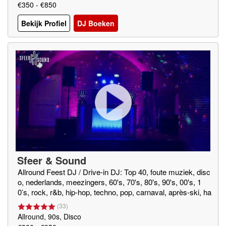
€350 - €850
Bekijk Profiel
DJ Boeken
Sfeer & Sound
Allround Feest DJ / Drive-in DJ: Top 40, foute muziek, disc
o, nederlands, meezingers, 60's, 70's, 80's, 90's, 00's, 1
0’s, rock, r&b, hip-hop, techno, pop, carnaval, après-ski, ha
rdcore, hardstyle, house
(
33
)
Allround, 90s, Disco