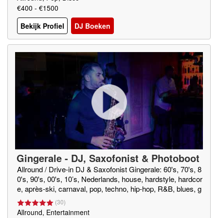
€400 - €1500
Bekijk Profiel
DJ Boeken
Gingerale - DJ, Saxofonist & Photoboot
h!
Allround / Drive-in DJ & Saxofonist Gingerale: 60's, 70's, 8
0's, 90's, 00's, 10’s, Nederlands, house, hardstyle, hardcor
e, après-ski, carnaval, pop, techno, hip-hop, R&B, blues, g
ospel, (smooth) jazz, rock, rock&roll, twist, foute muziek, t
(
30
)
op 40 etc.
Allround, Entertainment