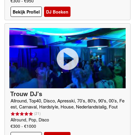
€300 - €950
Bekijk Profiel
DJ Boeken
Trouw DJ's
Allround, Top40, Disco, Apresski, 70’s, 80's, 90's, 00’s, Fe
est, Carnaval, Hardstyle, House, Nederlandstalig, Fout
(
21
)
Allround, Pop, Disco
€300 - €1000