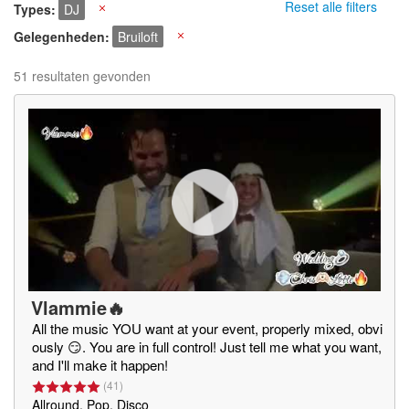
Reset alle filters
Types
DJ
X
Gelegenheden
Bruiloft
X
51 resultaten gevonden
Vlammie🔥
All the music YOU want at your event, properly mixed, obvi
ously 😏. You are in full control! Just tell me what you want,
and I'll make it happen!
(
41
)
Allround, Pop, Disco