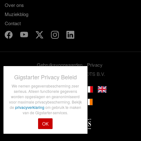
Over ons
Muziekblog
Contact
Gebruiksvoorwaarden
Privacy
© 2012-2026 GRASSROOTS B.V.
Gigstarter Privacy Beleid
We nemen gegevensbescherming zeer
serieus. Alleen functionele gegevens
worden opgeslagen en geanonimiseerd
voor maximale privacybescherming. Bekijk
de
privacyverklaring
om gebruik te maken
van de Gigstarter-services.
OK