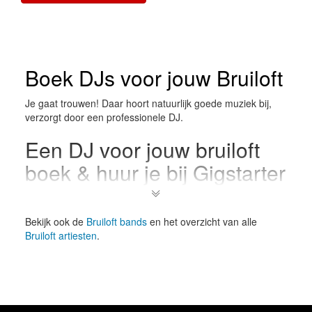
Boek DJs voor jouw Bruiloft
Je gaat trouwen! Daar hoort natuurlijk goede muziek bij,
verzorgt door een professionele DJ.
Een DJ voor jouw bruiloft
boek & huur je bij Gigstarter
Muziek is altijd een belangrijk ingrediënt voor het
huwelijksfeest, en daarom kan het nooit kwaad om
Bekijk ook de
Bruiloft bands
en het overzicht van alle
meerdere DJ's te benaderen en eventueel zelfs naar een
Bruiloft artiesten
.
live-optreden van een DJ te gaan voordat je besluit
hem/haar in te huren voor jullie speciale dag.
Alle soorten DJs op
Gigstarter voor jouw bruiloft