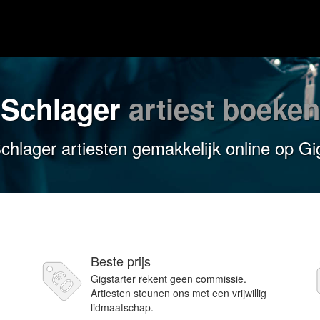
Schlager
artiest boeken
hlager artiesten gemakkelijk online op Gi
Beste prijs
Gigstarter rekent geen commissie.
Artiesten steunen ons met een vrijwillig
lidmaatschap.