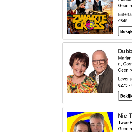
Geen r
Enterta
€645 -
Bekijk
Dubb
Marian
r , Cor
Geen r
Levensl
€275 -
Bekijk
Nie 
Twee Pi
Geen r