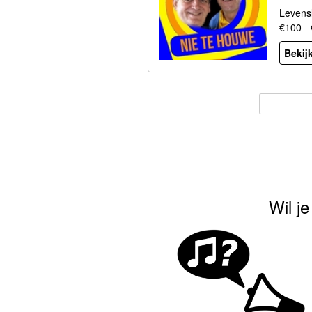
Levensl
€100 -
Bekijk
Wil j