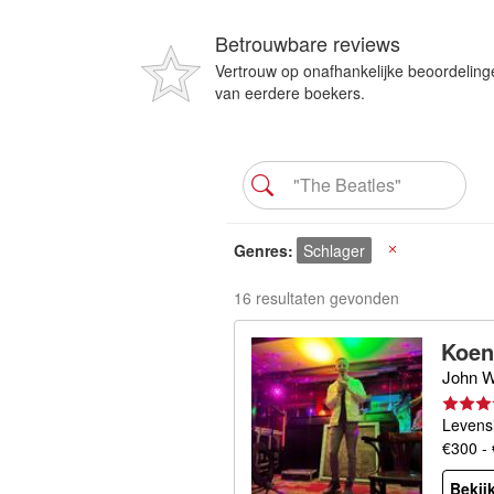
Betrouwbare reviews
Vertrouw op onafhankelijke beoordeling
van eerdere boekers.
Genres
Schlager
X
16 resultaten gevonden
Koen
John W
Levensl
€300 -
Bekijk