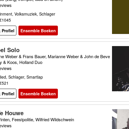
eviews
inment, Volksmuziek, Schlager
 €1045
 Profiel
Ensemble Boeken
el Solo
ne Weber & Frans Bauer, Marianne Weber & John de Beve
ry & Koos, Holland Duo
eviews
ied, Schlager, Smartlap
 €521
 Profiel
Ensemble Boeken
Te Houwe
nten, Feestpolitie, Wilfried Wildschwein
eviews