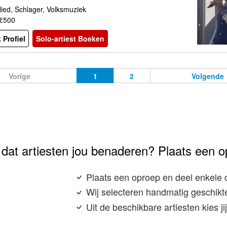
ied, Schlager, Volksmuziek
 €500
 Profiel
Solo-artiest Boeken
Vorige
1
2
Volgende
e dat artiesten jou benaderen? Plaats een o
Plaats een oproep en deel enkele 
Wij selecteren handmatig geschikte
Uit de beschikbare artiesten kies j