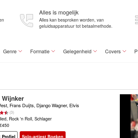
Alles is mogelijk
en
Alles kan besproken worden, van
geluidsapparatuur tot betaalmethode.
Genre
Formatie
Gelegenheid
Covers
P
 Wijnker
est, Frans Duijts, Django Wagner, Elvis
(
3
)
ied, Rock 'n Roll, Schlager
 €450
 Profiel
Solo-artiest Boeken