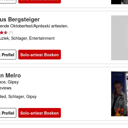
us Bergsteiger
ende Oktoberfest/Aprésski artiesten.
(
1
)
ziek, Schlager, Entertainment
 Profiel
Solo-artiest Boeken
in Melro
ce, Gipsy
eviews
ied, Schlager, Gipsy
 Profiel
Solo-artiest Boeken