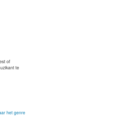
est of
uzikant te
aar het genre