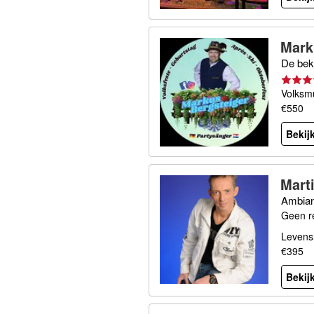
Mark
De bek
Volksmu
€550
Bekijk
Mart
Ambian
Geen r
Levensl
€395
Bekijk