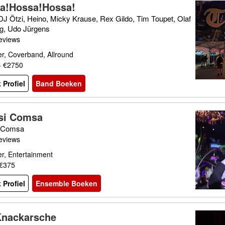
a!Hossa!Hossa!
DJ Ötzi, Heino, Micky Krause, Rex Gildo, Tim Toupet, Olaf
g, Udo Jürgens
eviews
r, Coverband, Allround
- €2750
 Profiel
Band Boeken
si Comsa
 Comsa
eviews
r, Entertainment
 €375
 Profiel
Ensemble Boeken
Knackarsche