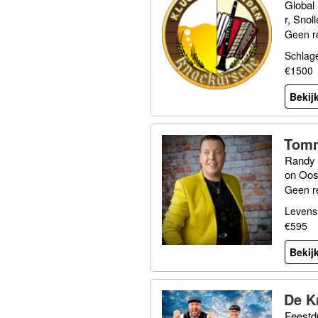
Global
r, Snol
Geen r
Schlage
€1500
Bekijk
Tomm
Randy 
on Oos
Geen r
Levensl
€595
Bekijk
De K
Feestdu