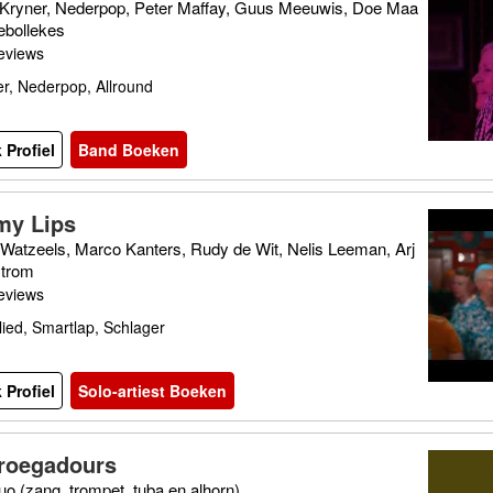
 Kryner, Nederpop, Peter Maffay, Guus Meeuwis, Doe Maa
lebollekes
eviews
r, Nederpop, Allround
 Profiel
Band Boeken
y Lips
Watzeels, Marco Kanters, Rudy de Wit, Nelis Leeman, Arj
trom
eviews
ied, Smartlap, Schlager
 Profiel
Solo-artiest Boeken
roegadours
o (zang, trompet, tuba en alhorn)