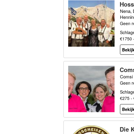
Hoss
Nena, 
Hennin
Geen r
Schlage
€1750 
Bekijk
Com
Comsi
Geen r
Schlage
€275 -
Bekijk
Die 