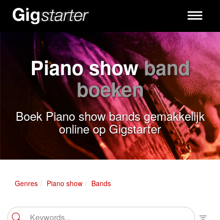
Toggle
navigati
Piano show
band
boeken
Boek Piano show bands gemakkelijk
online op Gigstarter
Genres
Piano show
Bands