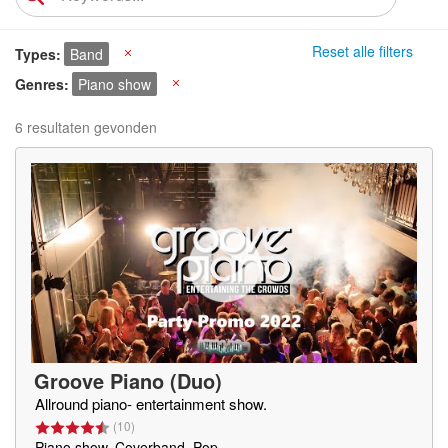
Reset alle filters
Types
Band
X
Genres
Piano show
X
6 resultaten gevonden
Groove Piano (Duo)
Allround piano- entertainment show.
(
10
)
Piano show, Coverband, Pop