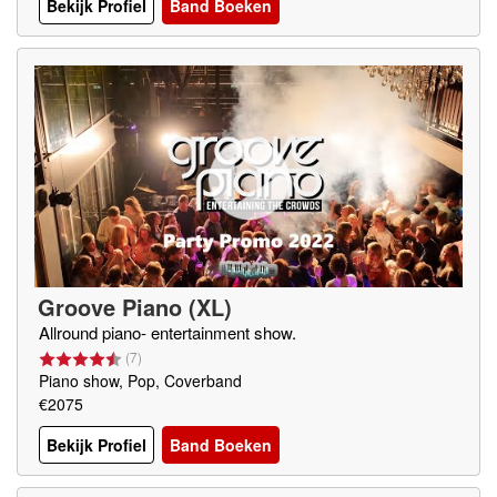
Bekijk Profiel
Band Boeken
Groove Piano (XL)
Allround piano- entertainment show.
(
7
)
Piano show, Pop, Coverband
€2075
Bekijk Profiel
Band Boeken