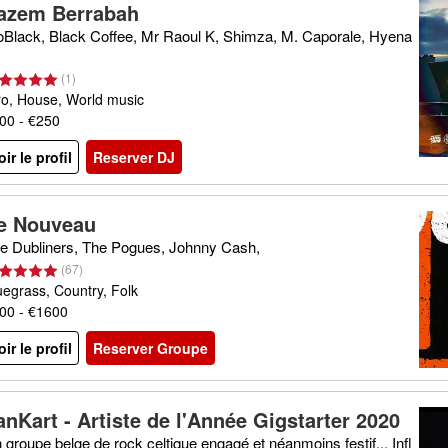
azem Berrabah
Black, Black Coffee, Mr Raoul K, Shimza, M. Caporale, Hyena
(
1
)
ro, House, World music
00 - €250
oir le profil
Reserver DJ
e Nouveau
e Dubliners, The Pogues, Johnny Cash,
(
67
)
uegrass, Country, Folk
00 - €1600
oir le profil
Reserver Groupe
anKart - Artiste de l'Année Gigstarter 2020
 groupe belge de rock celtique engagé et néanmoins festif... Infl