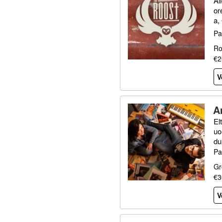
Al
or
a,
OA
Pa
Ro
€2
V
A
El
uo
du
Pa
Gr
€3
V