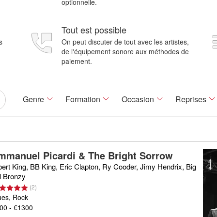
optionnelle.
Tout est possible
s
On peut discuter de tout avec les artistes,
de l'équipement sonore aux méthodes de
paiement.
Genre
Formation
Occasion
Reprises
mmanuel Picardi & The Bright Sorrow
bert King, BB King, Eric Clapton, Ry Cooder, Jimy Hendrix, Big
ll Bronzy
(
2
)
ues, Rock
00 - €1300