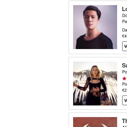
L
Do
Pa
Da
€4
V
S
Po
Po
€2
V
T