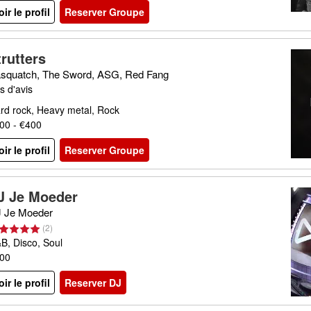
oir le profil
Reserver Groupe
trutters
squatch, The Sword, ASG, Red Fang
s d'avis
rd rock, Heavy metal, Rock
00 - €400
oir le profil
Reserver Groupe
J Je Moeder
 Je Moeder
(
2
)
B, Disco, Soul
00
oir le profil
Reserver DJ