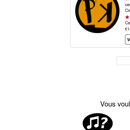
ue
Ce
Ce
€1
V
Vous voul