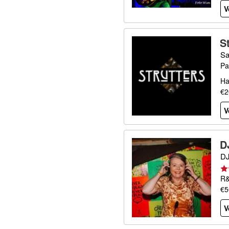
V
S
Sa
Pa
Ha
€2
V
D
DJ
R&
€5
V