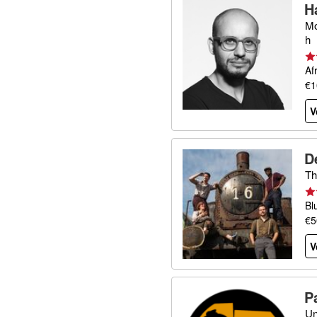
H
Mo
h
Af
€1
V
D
Th
Bl
€5
V
P
Un