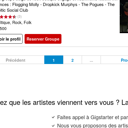
nces : Flogging Molly - Dropkick Murphys - The Pogues - The
ltic Social Club
(
3
)
ltique, Rock, Folk
500
oir le profil
Reserver Groupe
Précédent
1
2
...
Pro
ez que les artistes viennent vers vous ? L
Faites appel à Gigstarter et p
Nous vous proposons des artis