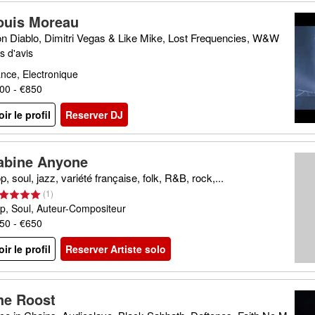
ouis Moreau
n Diablo, Dimitri Vegas & Like Mike, Lost Frequencies, W&W
s d'avis
nce, Electronique
00 - €850
oir le profil
Reserver DJ
abine Anyone
p, soul, jazz, variété française, folk, R&B, rock,...
(
1
)
p, Soul, Auteur-Compositeur
50 - €650
oir le profil
Reserver Artiste solo
he Roost