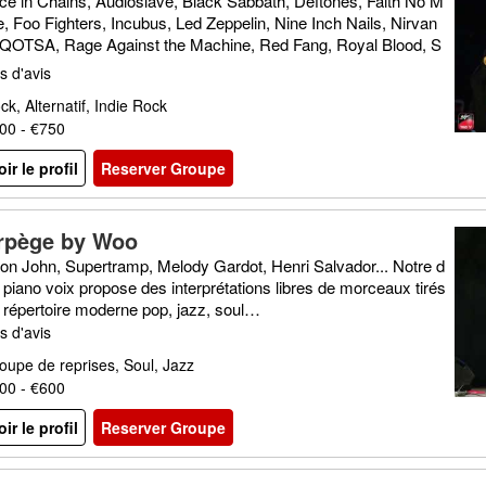
ice in Chains, Audioslave, Black Sabbath, Deftones, Faith No M
e, Foo Fighters, Incubus, Led Zeppelin, Nine Inch Nails, Nirvan
 QOTSA, Rage Against the Machine, Red Fang, Royal Blood, S
D, Soundgarden, Triggerfinger, Truck Fighters, Wolfmother
s d'avis
ck, Alternatif, Indie Rock
00 - €750
oir le profil
Reserver Groupe
rpège by Woo
ton John, Supertramp, Melody Gardot, Henri Salvador... Notre d
 piano voix propose des interprétations libres de morceaux tirés
 répertoire moderne pop, jazz, soul…
s d'avis
oupe de reprises, Soul, Jazz
00 - €600
oir le profil
Reserver Groupe