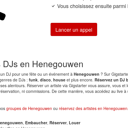
Vous choisissez ensuite parmi l
Lancer un appel
s DJs en Henegouwen
 un DJ pour une fête ou un événement à
Henegouwen
? Sur Gigstarte
 genres de DJs :
funk
,
disco
,
house
et plus encore.
Réservez un DJ 
ses alentours. Réserver un artiste via Gigstarter vous assure, vous et l
 réservation, ni commissions. De cette manière, vous accédez au live à 
 nos
groupes de Henegouwen
ou
réservez des artistes en Henegouwen
enegouwen
,
Embaucher
,
Réserver
,
Louer