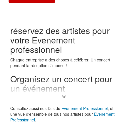
réservez des artistes pour
votre Evenement
professionnel
Chaque entreprise a des choses à célébrer. Un concert
pendant la réception s'impose !
Organisez un concert pour
un événement
professionnel avec
Gigstarter
Consultez aussi nos DJs de
Evenement Professionnel
, et
une vue d'ensemble de tous nos artistes pour
Evenement
Un groupe en live peut donner rendre une
fête
Professionnel
.
d'entreprise
mémorable. Vous ne savez pas comment