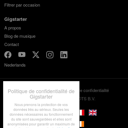
Filtrer par occasion
parfait pour votre événement professionnel!
Gigstarter
A propos
Blog de musique
Contact
Nederlands
Politique de confidentialité de
Termes et conditions
Politique de confidentialité
Gigstarter
© 2012-2026 GRASSROOTS B.V.
Nous prenons la protection de vos
données très au sérieux. Seules les
données nécessaires au fonctionnement
du site sont sauvegardées et elles sont
anonymisées pour garantir un maximum de