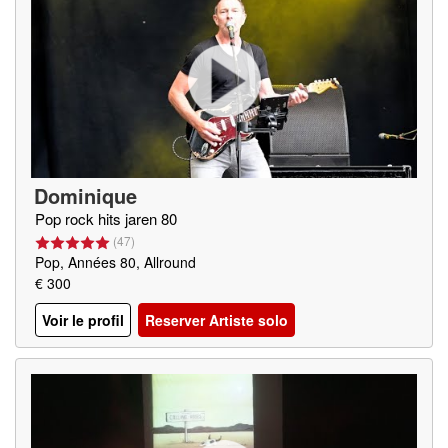
Dominique
Pop rock hits jaren 80
(
47
)
Pop, Années 80, Allround
€ 300
Voir le profil
Reserver Artiste solo