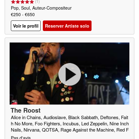
(
1
)
Pop, Soul, Auteur-Compositeur
€250 - €650
Voir le profil
Reserver Artiste solo
The Roost
Alice in Chains, Audioslave, Black Sabbath, Deftones, Fait
h No More, Foo Fighters, Incubus, Led Zeppelin, Nine Inch
Nails, Nirvana, QOTSA, Rage Against the Machine, Red F
ang, Royal Blood, SOAD, Soundgarden, Triggerfinger, Truc
Pas d'avis